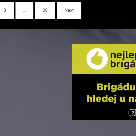
3
…
20
Next