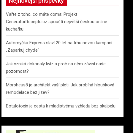
Nejnovější příspěvky
Vařte z toho, co máte doma: Projekt
GeneratorReceptu.cz spouští největší českou online
kuchařku
Automyčka Express slaví 20 let na trhu novou kampaní
„Zaparkuj chytře“
Jak vzniká dokonalý kvíz a proč na něm závisí naše
pozornost?
Morpheus8 je architekt vaší pleti. Jak probíhá hloubková
remodelace bez jizev?
Botulotoxin je cesta k mladistvému vzhledu bez skalpelu