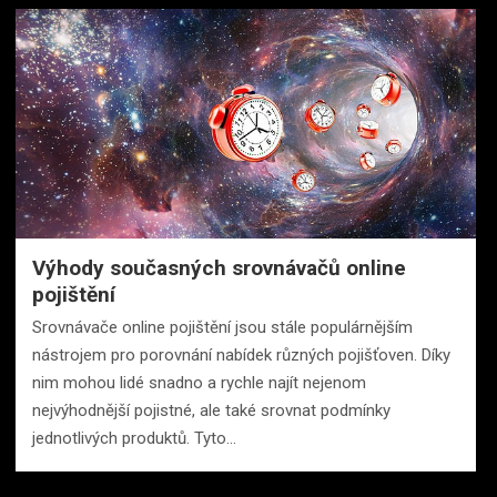
Výhody současných srovnávačů online
pojištění
Srovnávače online pojištění jsou stále populárnějším
nástrojem pro porovnání nabídek různých pojišťoven. Díky
nim mohou lidé snadno a rychle najít nejenom
nejvýhodnější pojistné, ale také srovnat podmínky
jednotlivých produktů. Tyto…