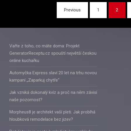
Stránkování
Previous
1
2
příspěvků
Vařte z toho, co máte doma: Projekt
GeneratorReceptu.cz spouští největší českou
online kuchařku
Automyčka Express slaví 20 let na trhu novou
kampaní „Zaparkuj chytře“
Jak vzniká dokonalý kvíz a proč na něm závisí
naše pozornost?
Morpheus8 je architekt vaší pleti. Jak probíhá
hloubková remodelace bez jizev?