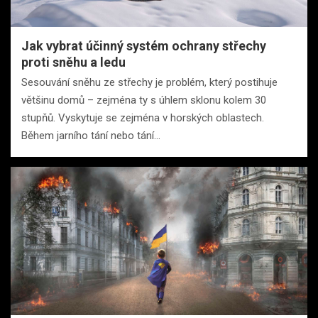
Jak vybrat účinný systém ochrany střechy
proti sněhu a ledu
Sesouvání sněhu ze střechy je problém, který postihuje
většinu domů – zejména ty s úhlem sklonu kolem 30
stupňů. Vyskytuje se zejména v horských oblastech.
Během jarního tání nebo tání…