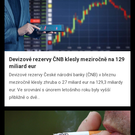
Devizové rezervy ČNB klesly meziročně na 129
miliard eur
Devizové rezervy České národní banky (ČNB) v březnu
meziročně klesly zhruba o 27 miliard eur na 129,3 miliardy
eur. Ve srovnání s únorem letošního roku byly vyšší
přibližně o dvě…