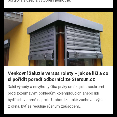
portfolia služeb a vytvoření jednotné…
Venkovní žaluzie versus rolety – jak se liší a co
si pořídit poradí odborníci ze Starsun.cz
Další výhody a nevýhody Oba prvky umí zajistit soukromí
proti zkoumavým pohledům kolemjdoucích anebo lidí
bydlících v domě naproti. U obou lze také zachovat výhled
z okna, byť se reguluje různým způsobem.…