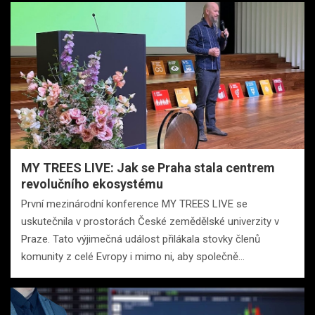
MY TREES LIVE: Jak se Praha stala centrem
revolučního ekosystému
První mezinárodní konference MY TREES LIVE se
uskutečnila v prostorách České zemědělské univerzity v
Praze. Tato výjimečná událost přilákala stovky členů
komunity z celé Evropy i mimo ni, aby společně…