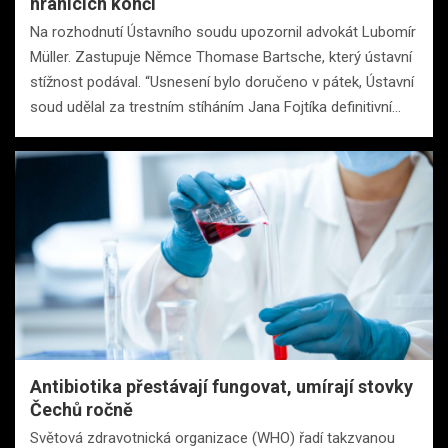
hranicích končí
Na rozhodnutí Ústavního soudu upozornil advokát Lubomír
Müller. Zastupuje Němce Thomase Bartsche, který ústavní
stížnost podával. “Usnesení bylo doručeno v pátek, Ústavní
soud udělal za trestním stíháním Jana Fojtíka definitivní…
Antibiotika přestávají fungovat, umírají stovky
Čechů ročně
Světová zdravotnická organizace (WHO) řadí takzvanou