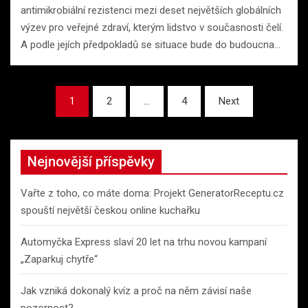
antimikrobiální rezistenci mezi deset největších globálních
výzev pro veřejné zdraví, kterým lidstvo v současnosti čelí.
A podle jejích předpokladů se situace bude do budoucna…
Stránkování
1
2
…
4
Next
příspěvků
Nejnovější příspěvky
Vařte z toho, co máte doma: Projekt GeneratorReceptu.cz
spouští největší českou online kuchařku
Automyčka Express slaví 20 let na trhu novou kampaní
„Zaparkuj chytře“
Jak vzniká dokonalý kvíz a proč na něm závisí naše