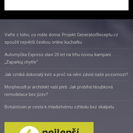
Vařte z toho, co máte doma: Projekt GeneratorReceptu.cz
spouští největší českou online kuchařku
Automyčka Express slaví 20 let na trhu novou kampaní
„Zaparkuj chytře“
Jak vzniká dokonalý kvíz a proč na něm závisí naše pozornost?
Morpheus8 je architekt vaší pleti. Jak probíhá hloubková
remodelace bez jizev?
Botulotoxin je cesta k mladistvému vzhledu bez skalpelu