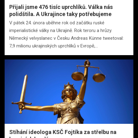
Přijali jsme 476 tisíc uprchlíků. Válka nás
polidštila. A Ukrajince taky potřebujeme
V pátek 24. února uběhne rok od začátku ruské
imperialistické války na Ukrajině. Rok teroru a hrůzy.
Německý velvyslanec v Česku Andreas Künne tweetoval:
7,9 milionu ukrajinských uprchlíků v Evropě,…
Stíhání ideologa KSČ Fojtíka za střelbu na