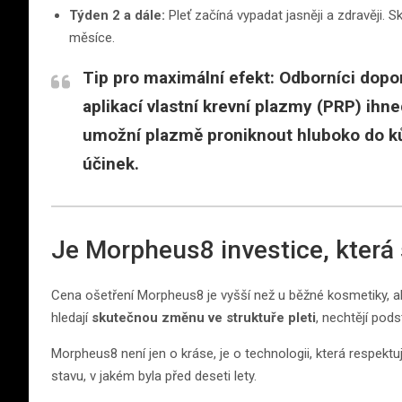
Týden 2 a dále:
Pleť začíná vypadat jasněji a zdravěji. 
měsíce.
Tip pro maximální efekt:
Odborníci dopo
aplikací
vlastní krevní plazmy (PRP)
ihne
umožní plazmě proniknout hluboko do kůž
účinek.
Je Morpheus8 investice, která 
Cena ošetření Morpheus8 je vyšší než u běžné kosmetiky, ale
hledají
skutečnou změnu ve struktuře pleti
, nechtějí pods
Morpheus8 není jen o kráse, je o technologii, která respektuj
stavu, v jakém byla před deseti lety.