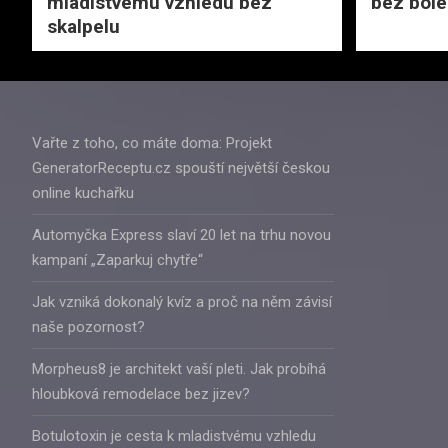
mladistvému vzhledu bez
bez bole
skalpelu
Vařte z toho, co máte doma: Projekt
GeneratorReceptu.cz spouští největší českou
online kuchařku
Automyčka Express slaví 20 let na trhu novou
kampaní „Zaparkuj chytře“
Jak vzniká dokonalý kvíz a proč na něm závisí
naše pozornost?
Morpheus8 je architekt vaší pleti. Jak probíhá
hloubková remodelace bez jizev?
Botulotoxin je cesta k mladistvému vzhledu