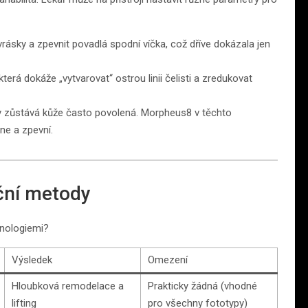
rásky a zpevnit povadlá spodní víčka, což dříve dokázala jen
erá dokáže „vytvarovat“ ostrou linii čelisti a zredukovat
y zůstává kůže často povolená. Morpheus8 v těchto
pne a zpevní.
ční metody
hnologiemi?
Výsledek
Omezení
Hloubková remodelace a
Prakticky žádná (vhodné
lifting
pro všechny fototypy)