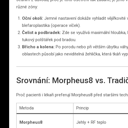
různé zóny:
Oční okolí:
Jemné nastavení dokáže vyhladit vějířkovité v
blefaroplastika (operace víček).
Čelist a podbradek:
Zde se využívá maximální hloubka, kt
tukový polštářek pod bradou.
Břicho a kolena:
Po porodu nebo při větším úbytku váh
oblastech působí jako neviditelná žehlička, která tkáň vy
Srovnání: Morpheus8 vs. Tradi
Proč pacienti i lékaři preferují Morpheus8 před staršími tec
Metoda
Princip
Morpheus8
Jehly + RF teplo