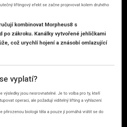
Skutečný liftingový efekt se začne projevovat kolem druhého
ručují kombinovat Morpheus8 s
d po zákroku. Kanálky vytvořené jehličkami
e, což urychlí hojení a znásobí omlazující
se vyplatí?
 výsledky jsou nesrovnatelné. Je to volba pro ty, kteří
tupovat operaci, ale požadují viditelný lifting a vyhlazení.
e přirozenou biologii těla a pouze jí pomáhá vrátit se do