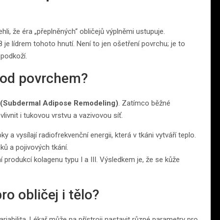
ehli, že éra „přeplněných“ obličejů výplněmi ustupuje.
 je lídrem tohoto hnutí. Není to jen ošetření povrchu; je to
 podkoží.
 pod povrchem?
(Subdermal Adipose Remodeling)
. Zatímco běžné
ivnit i tukovou vrstvu a vazivovou síť.
y a vysílají radiofrekvenční energii, která v tkáni vytváří teplo.
ů a pojivových tkání.
produkcí kolagenu typu I a III. Výsledkem je, že se kůže
o obličej i tělo?
riabilita. Lékař může na přístroji nastavit různé parametry pro