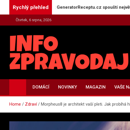
Skip
Rychlý přehled
máte doma: Projekt GeneratorReceptu.cz spouští největší česko
to
content
Čtvrtek, 6 srpna, 2026
INFO-ZPRAVODAJ.CZ
Zpravodajství | Press | Tiskové zprávy
DOMÁCÍ
NOVINKY
MAGAZIN
VAŠE 
Home
Zdraví
Morpheus8 je architekt vaší pleti. Jak probíhá