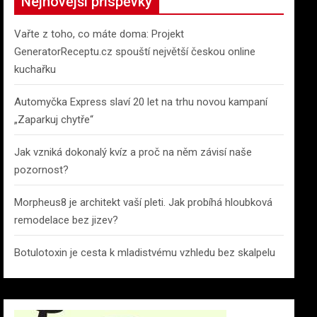
Nejnovější příspěvky
Vařte z toho, co máte doma: Projekt
GeneratorReceptu.cz spouští největší českou online
kuchařku
Automyčka Express slaví 20 let na trhu novou kampaní
„Zaparkuj chytře“
Jak vzniká dokonalý kvíz a proč na něm závisí naše
pozornost?
Morpheus8 je architekt vaší pleti. Jak probíhá hloubková
remodelace bez jizev?
Botulotoxin je cesta k mladistvému vzhledu bez skalpelu