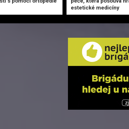
sti s pomocí ortopedie
péče, která posouvá hr
estetické medicíny