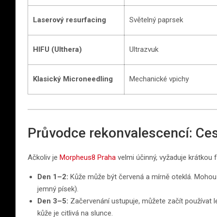
Laserový resurfacing
Světelný paprsek
HIFU (Ulthera)
Ultrazvuk
Klasický Microneedling
Mechanické vpichy
Průvodce rekonvalescencí: Ces
Ačkoliv je
Morpheus8 Praha
velmi účinný, vyžaduje krátkou f
Den 1–2:
Kůže může být červená a mírně oteklá. Mohou s
jemný písek).
Den 3–5:
Začervenání ustupuje, můžete začít používat 
kůže je citlivá na slunce.