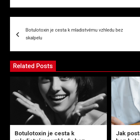
Navigace
Botulotoxin je cesta k mladistvému vzhledu bez
pro
skalpelu
příspěvek
Related Posts
Botulotoxin je cesta k
Jak post