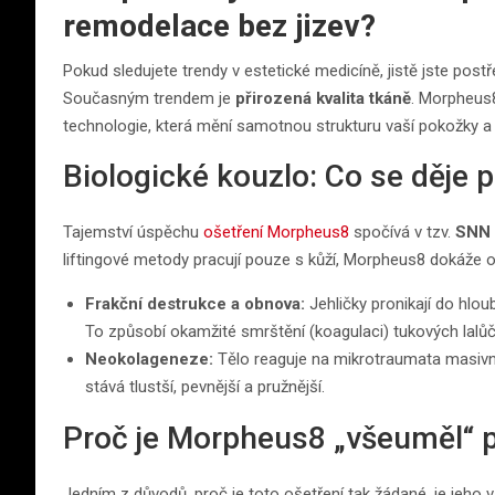
remodelace bez jizev?
Pokud sledujete trendy v estetické medicíně, jistě jste postř
Současným trendem je
přirozená kvalita tkáně
. Morpheus8
technologie, která mění samotnou strukturu vaší pokožky a
Biologické kouzlo: Co se děje
Tajemství úspěchu
ošetření Morpheus8
spočívá v tzv.
SNN 
liftingové metody pracují pouze s kůží, Morpheus8 dokáže ovl
Frakční destrukce a obnova:
Jehličky pronikají do hloubk
To způsobí okamžité smrštění (koagulaci) tukových lalůčk
Neokolageneze:
Tělo reaguje na mikrotraumata masivní 
stává tlustší, pevnější a pružnější.
Proč je Morpheus8 „všeuměl“ pr
Jedním z důvodů, proč je toto ošetření tak žádané, je jeho va