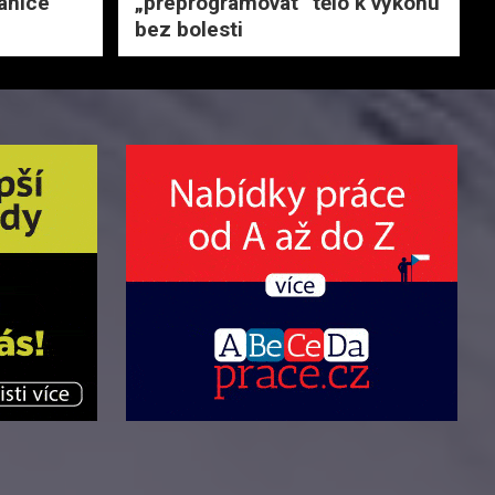
anice
„přeprogramovat“ tělo k výkonu
bez bolesti