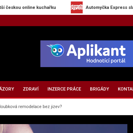
u online kuchařku
Automyčka Express slaví 20 let 
NÁZORY
ZDRAVÍ
INZERCE PRÁCE
BRIGÁDY
KONTA
 hloubková remodelace bez jizev?