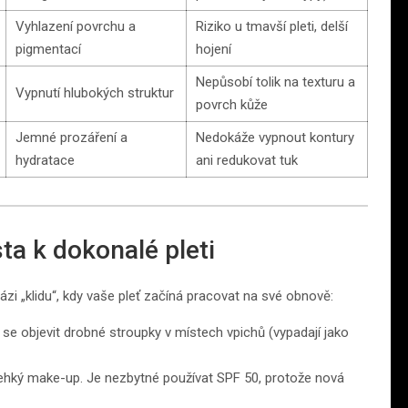
Vyhlazení povrchu a
Riziko u tmavší pleti, delší
pigmentací
hojení
Nepůsobí tolik na texturu a
Vypnutí hlubokých struktur
povrch kůže
Jemné prozáření a
Nedokáže vypnout kontury
hydratace
ani redukovat tuk
ta k dokonalé pleti
ázi „klidu“, kdy vaše pleť začíná pracovat na své obnově:
e objevit drobné stroupky v místech vpichů (vypadají jako
lehký make-up. Je nezbytné používat SPF 50, protože nová