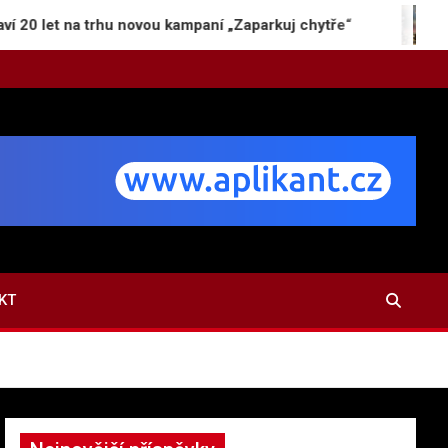
na trhu novou kampaní „Zaparkuj chytře“
Jak vznik
KT