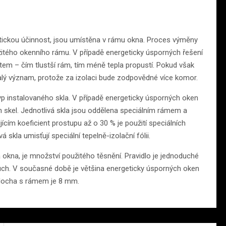
rgetickou účinnost, jsou umístěna v rámu okna. Proces výměny
žitého okenního rámu. V případě energeticky úsporných řešení
ktem – čím tlustší rám, tím méně tepla propustí. Pokud však
lý význam, protože za izolaci bude zodpovědné více komor.
typ instalovaného skla. V případě energeticky úsporných oken
h skel. Jednotlivá skla jsou oddělena speciálním rámem a
cím koeficient prostupu až o 30 % je použití speciálních
 skla umisťují speciální tepelně-izolační fólii.
 okna, je množství použitého těsnění. Pravidlo je jednoduché
uch. V současné době je většina energeticky úsporných oken
plocha s rámem je 8 mm.