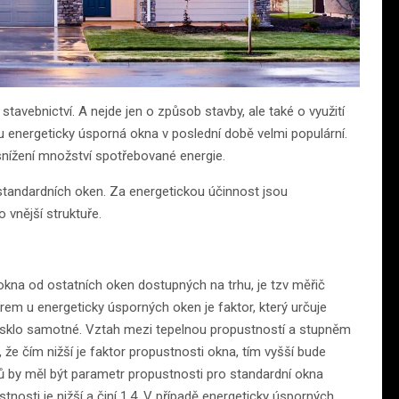
avebnictví. A nejde jen o způsob stavby, ale také o využití
 energeticky úsporná okna v poslední době velmi populární.
a snížení množství spotřebované energie.
standardních oken. Za energetickou účinnost jsou
 vnější struktuře.
okna od ostatních oken dostupných na trhu, je tzv měřič
rem u energeticky úsporných oken je faktor, který určuje
 sklo samotné. Vztah mezi tepelnou propustností a stupněm
že čím nižší je faktor propustnosti okna, tím vyšší bude
ů by měl být parametr propustnosti pro standardní okna
ustnosti je nižší a činí 1,4. V případě energeticky úsporných