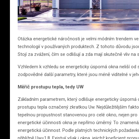
Otázka energetické náročnosti je velmi módním trendem ve st
technologií v používaných produktech. Z tohoto důvodu jsou
Stojí za zvážení, čím se odlišují a zda mají skutečně vliv n
Vzhledem k vzhledu se energeticky úsporná okna neliší od 
zodpovědné další parametry, které jsou méně viditelné v jeho
Měřič prostupu tepla, tedy UW
Základním parametrem, který odlišuje energeticky úsporná 
prostupu tepla označený zkratkou Uw. Nejdůležitějším fakto
tepelnou propustnost stanovenou pro celé okno, nejen pro
energetické účinnosti okna je nepřímo úměrný. To znamená, 
energetická účinnost. Podle platných technických požadavk
přibližně Uw=1,8. Existují však i okna, jejichž koeficient prop