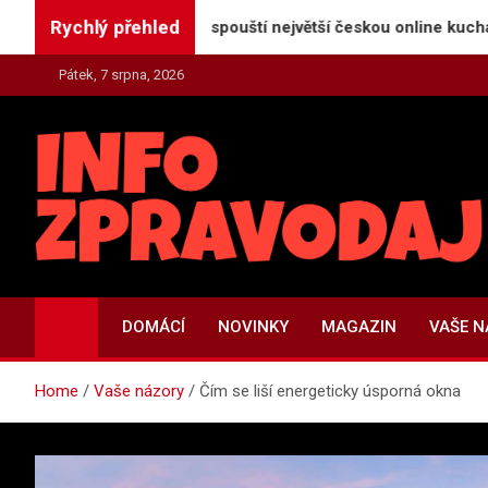
Skip
Rychlý přehled
atorReceptu.cz spouští největší českou online kuchařku
to
content
Pátek, 7 srpna, 2026
INFO-ZPRAVODAJ.CZ
Zpravodajství | Press | Tiskové zprávy
DOMÁCÍ
NOVINKY
MAGAZIN
VAŠE 
Home
Vaše názory
Čím se liší energeticky úsporná okna