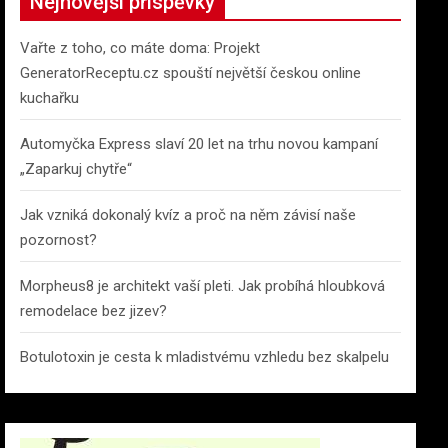
Nejnovější příspěvky
Vařte z toho, co máte doma: Projekt
GeneratorReceptu.cz spouští největší českou online
kuchařku
Automyčka Express slaví 20 let na trhu novou kampaní
„Zaparkuj chytře“
Jak vzniká dokonalý kvíz a proč na něm závisí naše
pozornost?
Morpheus8 je architekt vaší pleti. Jak probíhá hloubková
remodelace bez jizev?
Botulotoxin je cesta k mladistvému vzhledu bez skalpelu