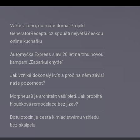
Vařte z toho, co máte doma: Projekt
GeneratorReceptu.cz spouští největší českou
online kuchařku
Automyčka Express slaví 20 let na trhu novou
kampaní „Zaparkuj chytře“
Jak vzniká dokonalý kvíz a proč na něm závisí
naše pozornost?
Morpheus8 je architekt vaší pleti. Jak probíhá
hloubková remodelace bez jizev?
Botulotoxin je cesta k mladistvému vzhledu
bez skalpelu