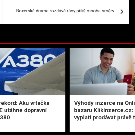
Boxerské drama rozdává rány příliš mnoha směry
rekord: Aku vrtačka
Výhody inzerce na Onl
 utáhne dopravní
bazaru KlikInzerce.cz:
A380
vyplatí prodávat právě 