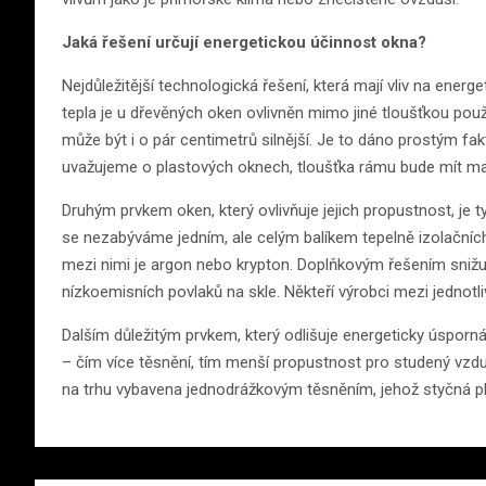
Jaká řešení určují energetickou účinnost okna?
Nejdůležitější technologická řešení, která mají vliv na ene
tepla je u dřevěných oken ovlivněn mimo jiné tloušťkou pou
může být i o pár centimetrů silnější. Je to dáno prostým fa
uvažujeme o plastových oknech, tloušťka rámu bude mít ma
Druhým prvkem oken, který ovlivňuje jejich propustnost, je 
se nezabýváme jedním, ale celým balíkem tepelně izolačníc
mezi nimi je argon nebo krypton. Doplňkovým řešením snižují
nízkoemisních povlaků na skle. Někteří výrobci mezi jednotlivá
Dalším důležitým prvkem, který odlišuje energeticky úsporná
– čím více těsnění, tím menší propustnost pro studený vzd
na trhu vybavena jednodrážkovým těsněním, jehož styčná 