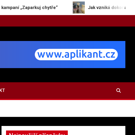
aparkuj chytře“
Jak vzniká dokonalý kvíz a proč n
KT