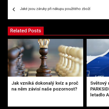
Navigace
Jaké jsou záruky při nákupu použitého zboží
pro
příspěvek
Related Posts
Jak vzniká dokonalý kvíz a proč
Světový 
na něm závisí naše pozornost?
PARKSIDE
letadlo 