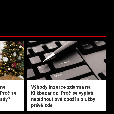
ine
Výhody inzerce zdarma na
 Proč se
Klikbazar.cz: Proč se vyplatí
tady?
nabídnout své zboží a služby
právě zde