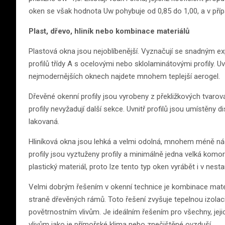
oken se však hodnota Uw pohybuje od 0,85 do 1,00, a v přípa
Plast, dřevo, hliník nebo kombinace materiálů
Plastová okna jsou nejoblíbenější. Vyznačují se snadným 
profilů třídy A s ocelovými nebo sklolaminátovými profily. U
nejmodernějších oknech najdete mnohem teplejší aerogel.
Dřevěné okenní profily jsou vyrobeny z překližkových tvarov
profily nevyžadují další sekce. Uvnitř profilů jsou umístěny d
lakovaná.
Hliníková okna jsou lehká a velmi odolná, mnohem méně nác
profily jsou vyztuženy profily a minimálně jedna velká komor
plastický materiál, proto lze tento typ oken vyrábět i v nest
Velmi dobrým řešením v okenní technice je kombinace materiá
straně dřevěných rámů. Toto řešení zvyšuje tepelnou izolac
povětrnostním vlivům. Je ideálním řešením pro všechny, je
vlivům jako je přímořské klima nebo znečištěné ovzduší.