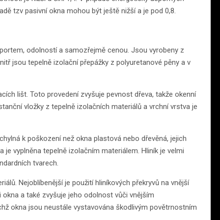
dě tzv pasivní okna mohou být ještě nižší a je pod 0,8.
exportem, odolností a samozřejmě cenou. Jsou vyrobeny z
vnitř jsou tepelně izolační přepážky z polyuretanové pěny a v
acích lišt. Toto provedení zvyšuje pevnost dřeva, takže okenní
istanční vložky z tepelně izolačních materiálů a vrchní vrstva je
hylná k poškození než okna plastová nebo dřevěná, jejich
a je vyplněna tepelně izolačním materiálem. Hliník je velmi
andardních tvarech.
lů. Nejoblíbenější je použití hliníkových překryvů na vnější
i okna a také zvyšuje jeho odolnost vůči vnějším
jichž okna jsou neustále vystavována škodlivým povětrnostním