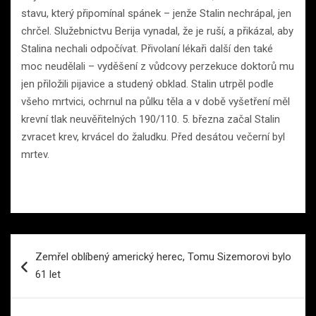
stavu, který připomínal spánek – jenže Stalin nechrápal, jen
chrčel. Služebnictvu Berija vynadal, že je ruší, a přikázal, aby
Stalina nechali odpočívat. Přivolaní lékaři další den také
moc neudělali – vyděšení z vůdcovy perzekuce doktorů mu
jen přiložili pijavice a studený obklad. Stalin utrpěl podle
všeho mrtvici, ochrnul na půlku těla a v době vyšetření měl
krevní tlak neuvěřitelných 190/110. 5. března začal Stalin
zvracet krev, krvácel do žaludku. Před desátou večerní byl
mrtev.
Navigace
Zemřel oblíbený americký herec, Tomu Sizemorovi bylo
pro
61 let
příspěvek