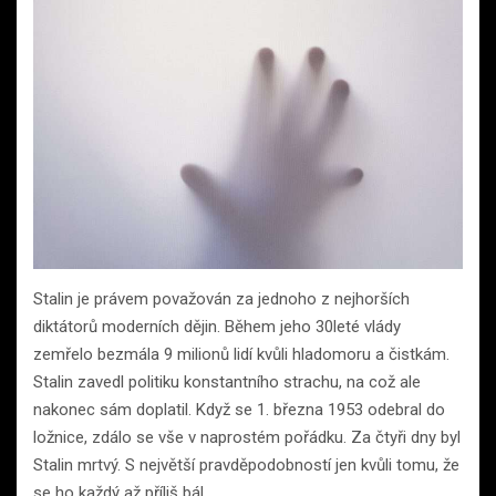
Stalin je právem považován za jednoho z nejhorších
diktátorů moderních dějin. Během jeho 30leté vlády
zemřelo bezmála 9 milionů lidí kvůli hladomoru a čistkám.
Stalin zavedl politiku konstantního strachu, na což ale
nakonec sám doplatil. Když se 1. března 1953 odebral do
ložnice, zdálo se vše v naprostém pořádku. Za čtyři dny byl
Stalin mrtvý. S největší pravděpodobností jen kvůli tomu, že
se ho každý až příliš bál.