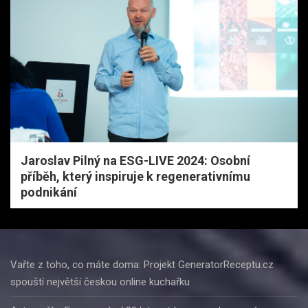
Jaroslav Pilný na ESG-LIVE 2024: Osobní
příběh, který inspiruje k regenerativnímu
podnikání
Vařte z toho, co máte doma: Projekt GeneratorReceptu.cz
spouští největší českou online kuchařku