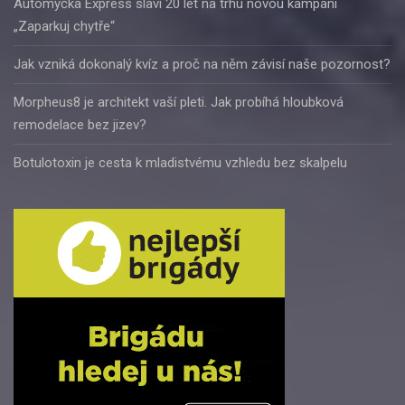
Automyčka Express slaví 20 let na trhu novou kampaní
„Zaparkuj chytře“
Jak vzniká dokonalý kvíz a proč na něm závisí naše pozornost?
Morpheus8 je architekt vaší pleti. Jak probíhá hloubková
remodelace bez jizev?
Botulotoxin je cesta k mladistvému vzhledu bez skalpelu