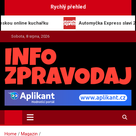
Skip
Rychlý přehled
to
content
online kuchařku
Automyčka Express slaví 20 let na
Sobota, 8 srpna, 2026
INFO-ZPRAVODAJ.CZ
Zpravodajství | Press | Tiskové zprávy
Home
Magazin