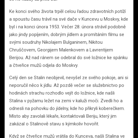
Ke konci svého života trpěl celou řadou zdravotních potíží
a spoustu času trávil na své dače v Kuncevu u Moskvy, kde
byl i na konci února 1953. Večer 28. února strávil podobně
jako jindy popíjením, dobrým jídlem a promítáním filmu se
svými soudruhy Nikolajem Bulganinem, Nikitou
Chruščovem, Georgijem Malenkovem a Lavrentijem
Berijou. Až nad ránem se odebral do své ložnice ke spánku
a čtveřice mužů odjela do Moskvy.
Celý den se Stalin neobjevil, nevyšel ze svého pokoje, ani si
neporučil něco k jídlu. Až pozdě večer se služebnictvo po
hodinách strachu rozhodlo vejít do ložnice, kde našli
Stalina v pyžamu ležet na zemi v kaluži moči. Zvedli ho a
odnesli na pohovku do jídelny, kde ho přikryli koberečkem.
Místo aby zavolali lékaře, kontaktovali Beriju, který jim
zakázal o Stalinově stavu s kýmkoliv hovořit.
Když se čtveřice mužů vrátila do Kunceva, našli Stalina ve