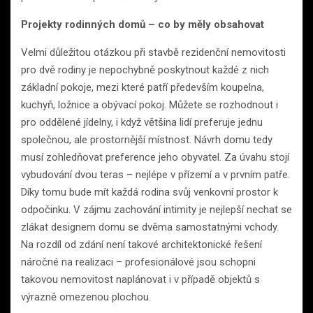
Projekty rodinných domů – co by měly obsahovat
Velmi důležitou otázkou při stavbě rezidenční nemovitosti
pro dvě rodiny je nepochybně poskytnout každé z nich
základní pokoje, mezi které patří především koupelna,
kuchyň, ložnice a obývací pokoj. Můžete se rozhodnout i
pro oddělené jídelny, i když většina lidí preferuje jednu
společnou, ale prostornější místnost. Návrh domu tedy
musí zohledňovat preference jeho obyvatel. Za úvahu stojí
vybudování dvou teras – nejlépe v přízemí a v prvním patře.
Díky tomu bude mít každá rodina svůj venkovní prostor k
odpočinku. V zájmu zachování intimity je nejlepší nechat se
zlákat designem domu se dvěma samostatnými vchody.
Na rozdíl od zdání není takové architektonické řešení
náročné na realizaci – profesionálové jsou schopni
takovou nemovitost naplánovat i v případě objektů s
výrazně omezenou plochou.