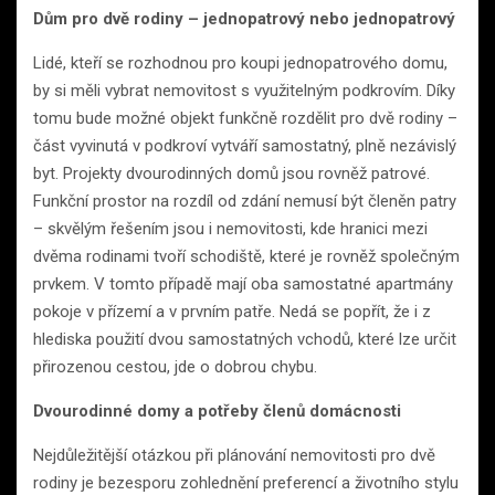
Dům pro dvě rodiny – jednopatrový nebo jednopatrový
Lidé, kteří se rozhodnou pro koupi jednopatrového domu,
by si měli vybrat nemovitost s využitelným podkrovím. Díky
tomu bude možné objekt funkčně rozdělit pro dvě rodiny –
část vyvinutá v podkroví vytváří samostatný, plně nezávislý
byt. Projekty dvourodinných domů jsou rovněž patrové.
Funkční prostor na rozdíl od zdání nemusí být členěn patry
– skvělým řešením jsou i nemovitosti, kde hranici mezi
dvěma rodinami tvoří schodiště, které je rovněž společným
prvkem. V tomto případě mají oba samostatné apartmány
pokoje v přízemí a v prvním patře. Nedá se popřít, že i z
hlediska použití dvou samostatných vchodů, které lze určit
přirozenou cestou, jde o dobrou chybu.
Dvourodinné domy a potřeby členů domácnosti
Nejdůležitější otázkou při plánování nemovitosti pro dvě
rodiny je bezesporu zohlednění preferencí a životního stylu