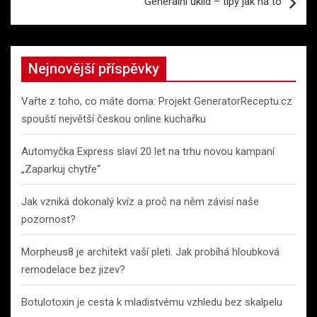
Generální úklid – tipy jak na to
Nejnovější příspěvky
Vařte z toho, co máte doma: Projekt GeneratorReceptu.cz
spouští největší českou online kuchařku
Automyčka Express slaví 20 let na trhu novou kampaní
„Zaparkuj chytře“
Jak vzniká dokonalý kvíz a proč na něm závisí naše
pozornost?
Morpheus8 je architekt vaší pleti. Jak probíhá hloubková
remodelace bez jizev?
Botulotoxin je cesta k mladistvému vzhledu bez skalpelu