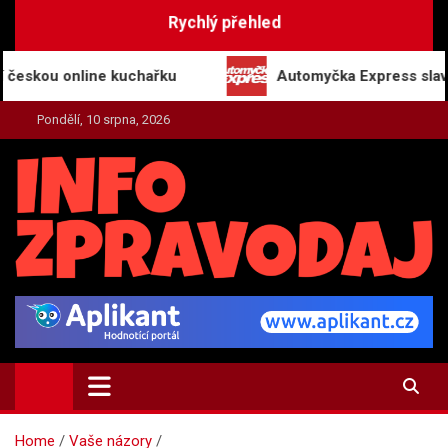
Skip
Rychlý přehled
to
content
online kuchařku
Automyčka Express slaví 20 let n
Pondělí, 10 srpna, 2026
INFO-ZPRAVODAJ.CZ
Zpravodajství | Press | Tiskové zprávy
Home
Vaše názory