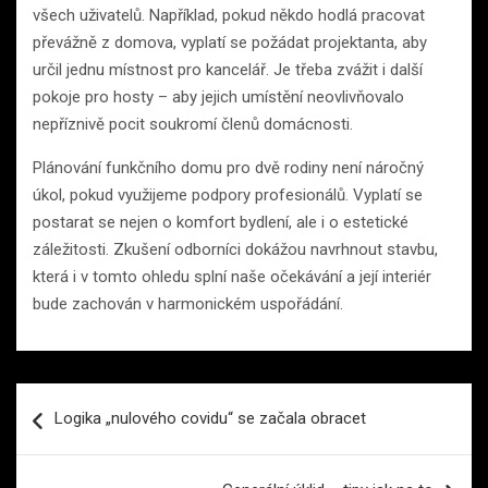
všech uživatelů. Například, pokud někdo hodlá pracovat
převážně z domova, vyplatí se požádat projektanta, aby
určil jednu místnost pro kancelář. Je třeba zvážit i další
pokoje pro hosty – aby jejich umístění neovlivňovalo
nepříznivě pocit soukromí členů domácnosti.
Plánování funkčního domu pro dvě rodiny není náročný
úkol, pokud využijeme podpory profesionálů. Vyplatí se
postarat se nejen o komfort bydlení, ale i o estetické
záležitosti. Zkušení odborníci dokážou navrhnout stavbu,
která i v tomto ohledu splní naše očekávání a její interiér
bude zachován v harmonickém uspořádání.
Navigace
Logika „nulového covidu“ se začala obracet
pro
příspěvek