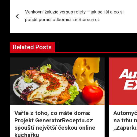
Navigace
Venkovní žaluzie versus rolety – jak se liší a co si
pro
pořídit poradí odborníci ze Starsun.cz
příspěvek
Related Posts
Vařte z toho, co máte doma:
Automyčk
Projekt GeneratorReceptu.cz
na trhu 
spouští největší českou online
„Zaparku
kuchařku