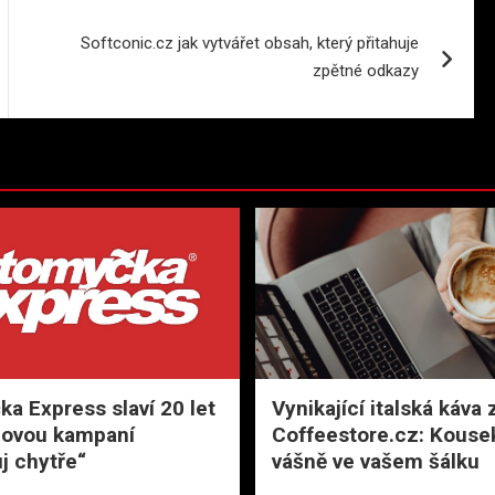
Softconic.cz jak vytvářet obsah, který přitahuje
zpětné odkazy
a Express slaví 20 let
Vynikající italská káva 
novou kampaní
Coffeestore.cz: Kousek
j chytře“
vášně ve vašem šálku