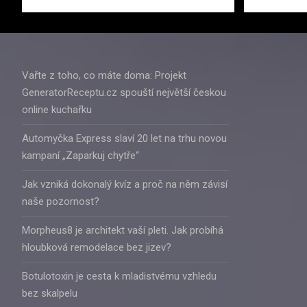
Vařte z toho, co máte doma: Projekt
GeneratorReceptu.cz spouští největší českou
online kuchařku
Automyčka Express slaví 20 let na trhu novou
kampaní „Zaparkuj chytře“
Jak vzniká dokonalý kvíz a proč na něm závisí
naše pozornost?
Morpheus8 je architekt vaší pleti. Jak probíhá
hloubková remodelace bez jizev?
Botulotoxin je cesta k mladistvému vzhledu
bez skalpelu