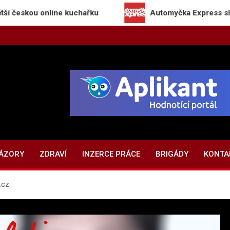
ou online kuchařku
Automyčka Express slaví 20 let
NÁZORY
ZDRAVÍ
INZERCE PRÁCE
BRIGÁDY
KONTA
.cz