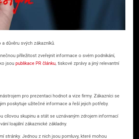
o a důvěru svých zákazníků.
inečnou příležitost zveřejnit informace o svém podnikání,
ako jsou
publikace PR článku
, tiskové zprávy a jiný relevantní
.
nástrojem pro prezentaci hodnot a vize firmy. Zákazníci se
jim poskytuje užitečné informace a řeší jejich potřeby.
ou cílovou skupinu a stát se uznávaným zdrojem informací
vání loajální zákaznické základny.
vní stránky. Jednou z nich jsou pomluvy, které mohou