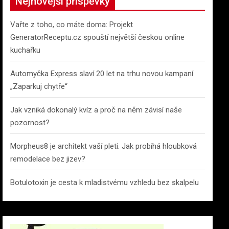
Nejnovější příspěvky
Vařte z toho, co máte doma: Projekt
GeneratorReceptu.cz spouští největší českou online
kuchařku
Automyčka Express slaví 20 let na trhu novou kampaní
„Zaparkuj chytře“
Jak vzniká dokonalý kvíz a proč na něm závisí naše
pozornost?
Morpheus8 je architekt vaší pleti. Jak probíhá hloubková
remodelace bez jizev?
Botulotoxin je cesta k mladistvému vzhledu bez skalpelu