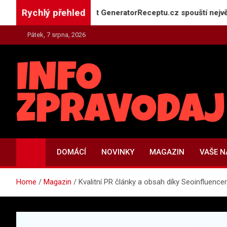
Skip
Rychlý přehled
 máte doma: Projekt GeneratorReceptu.cz spouští největší česk
to
content
Pátek, 7 srpna, 2026
INFO-ZPRAVODAJ.CZ
Zpravodajství | Press | Tiskové zprávy
DOMÁCÍ
NOVINKY
MAGAZIN
VAŠE 
Home
Magazin
Kvalitní PR články a obsah díky Seoinfluencer