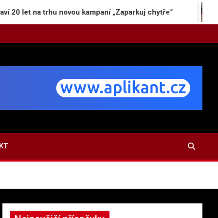
 na trhu novou kampaní „Zaparkuj chytře“
Jak vzni
KT