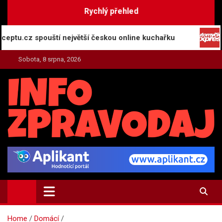
Skip
Rychlý přehled
to
content
z spouští největší českou online kuchařku
Automy
Sobota, 8 srpna, 2026
INFO-ZPRAVODAJ.CZ
Zpravodajství | Press | Tiskové zprávy
Home
Domácí