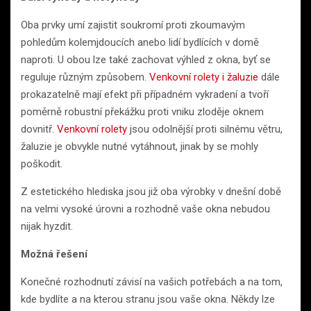
Oba prvky umí zajistit soukromí proti zkoumavým
pohledům kolemjdoucích anebo lidí bydlících v domě
naproti. U obou lze také zachovat výhled z okna, byť se
reguluje různým způsobem.
Venkovní rolety i žaluzie
dále
prokazatelně mají efekt při případném vykradení a tvoří
poměrně robustní překážku proti vniku zloděje oknem
dovnitř.
Venkovní rolety
jsou odolnější proti silnému větru,
žaluzie je obvykle nutné vytáhnout, jinak by se mohly
poškodit.
Z estetického hlediska jsou již oba výrobky v dnešní době
na velmi vysoké úrovni a rozhodně vaše okna nebudou
nijak hyzdit.
Možná řešení
Konečné rozhodnutí závisí na vašich potřebách a na tom,
kde bydlíte a na kterou stranu jsou vaše okna. Někdy lze