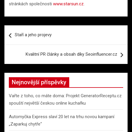
stránkách společnosti
www.starsun.cz
.
Navigace
Staří a jeho projevy
pro
příspěvek
Kvalitní PR články a obsah díky Seoinfluencer.cz
Nejnovější příspěvky
Vařte z toho, co máte doma: Projekt GeneratorReceptu.cz
spouští největší českou online kuchařku
Automyčka Express slaví 20 let na trhu novou kampaní
„Zaparkuj chytře“