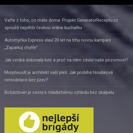
Vařte z toho, co máte doma: Projekt GeneratorReceptu.cz
spouští největší českou online kuchařku
Automyčka Express slaví 20 let na trhu novou kampaní
„Zaparkuj chytře“
Jak vzniká dokonalý kvíz a proč na něm závisí naše pozornost?
Morpheus8 je architekt vaší pleti. Jak probíhá hloubková
remodelace bez jizev?
Botulotoxin je cesta k mladistvému vzhledu bez skalpelu