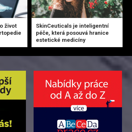
o život
SkinCeuticals je inteligentní
rtopedie
péče, která posouvá hranice
estetické medicíny