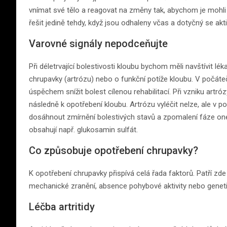
vnímat své tělo a reagovat na změny tak, abychom je mohli 
řešit jedině tehdy, když jsou odhaleny včas a dotyčný se akti
Varovné signály nepodceňujte
Při déletrvající bolestivosti kloubu bychom měli navštívit léka
chrupavky (artrózu) nebo o funkční potíže kloubu. V počáte
úspěchem snížit bolest cílenou rehabilitací. Při vzniku art
následně k opotřebení kloubu. Artrózu vyléčit nelze, ale v p
dosáhnout zmírnění bolestivých stavů a zpomalení fáze o
obsahují např. glukosamin sulfát.
Co způsobuje opotřebení chrupavky?
K opotřebení chrupavky přispívá celá řada faktorů. Patří zde 
mechanické zranění, absence pohybové aktivity nebo geneti
Léčba artritidy