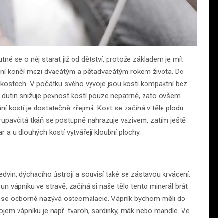
é se o něj starat již od dětství, protože základem je mít
áření končí mezi dvacátým a pětadvacátým rokem života. Do
v kostech. V počátku svého vývoje jsou kosti kompaktní bez
orba dutin snižuje pevnost kostí pouze nepatrně, zato ovšem
ní kostí je dostatečně zřejmá. Kost se začíná v těle plodu
hrupavčitá tkáň se postupně nahrazuje vazivem, zatím ještě
r a u dlouhých kostí vytvářejí kloubní plochy.
dvin, dýchacího ústrojí a souvisí také se zástavou krvácení.
sun vápníku ve stravě, začíná si naše tělo tento minerál brát
eré se odborně nazývá osteomalacie. Vápník bychom měli do
ojem vápníku je např. tvaroh, sardinky, mák nebo mandle. Ve