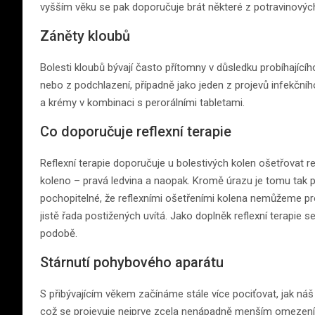
vyšším věku se pak doporučuje brát některé z potravinových 
Záněty kloubů
Bolesti kloubů bývají často přítomny v důsledku probíhajíc
nebo z podchlazení, případně jako jeden z projevů infekčníh
a krémy v kombinaci s perorálními tabletami.
Co doporučuje reflexní terapie
Reflexní terapie doporučuje u bolestivých kolen ošetřovat ref
koleno – pravá ledvina a naopak. Kromě úrazu je tomu tak pra
pochopitelné, že reflexními ošetřeními kolena nemůžeme p
jistě řada postižených uvítá. Jako doplněk reflexní terapie 
podobě.
Stárnutí pohybového aparátu
S přibývajícím věkem začínáme stále více pociťovat, jak ná
což se projevuje nejprve zcela nenápadně menším omezením 