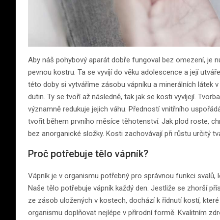
Aby náš pohybový aparát dobře fungoval bez omezení, je nutn
pevnou kostru. Ta se vyvíjí do věku adolescence a její utv
této doby si vytváříme zásobu vápníku a minerálních látek 
dutin. Ty se tvoří až následně, tak jak se kosti vyvíjejí. Tv
významně redukuje jejich váhu. Předností vnitřního uspořádá
tvořit během prvního měsíce těhotenství. Jak plod roste, c
bez anorganické složky. Kosti zachovávají při růstu určitý tva
Proč potřebuje tělo vápník?
Vápník je v organismu potřebný pro správnou funkci svalů, le
Naše tělo potřebuje vápník každý den. Jestliže se zhorší pří
ze zásob uložených v kostech, dochází k řídnutí kostí, kt
organismu doplňovat nejlépe v přírodní formě. Kvalitním zdr