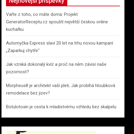
Nejnovější příspěvky
Vařte z toho, co máte doma: Projekt
GeneratorReceptu.cz spouští největší českou online
kuchařku
Automyčka Express slaví 20 let na trhu novou kampaní
„Zaparkuj chytře“
Jak vzniká dokonalý kvíz a proč na něm závisí naše
pozornost?
Morpheus8 je architekt vaší pleti. Jak probíhá hloubková
remodelace bez jizev?
Botulotoxin je cesta k mladistvému vzhledu bez skalpelu