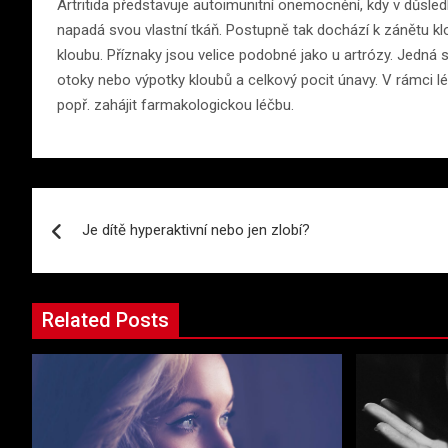
Artritida představuje autoimunitní onemocnění, kdy v důsl
napadá svou vlastní tkáň. Postupně tak dochází k zánětu kl
kloubu. Příznaky jsou velice podobné jako u artrózy. Jedná 
otoky nebo výpotky kloubů a celkový pocit únavy. V rámci léč
popř. zahájit farmakologickou léčbu.
Navigace
Je dítě hyperaktivní nebo jen zlobí?
pro
příspěvek
Related Posts