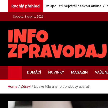
Skip
Rychlý přehled
eratorReceptu.cz spouští největší českou online kuchařku
to
content
Sobota, 8 srpna, 2026
INFO-ZPRAVODAJ.CZ
Zpravodajství | Press | Tiskové zprávy
DOMÁCÍ
NOVINKY
MAGAZIN
VAŠE 
Home
Zdraví
Lidské tělo a jeho pohybový aparát