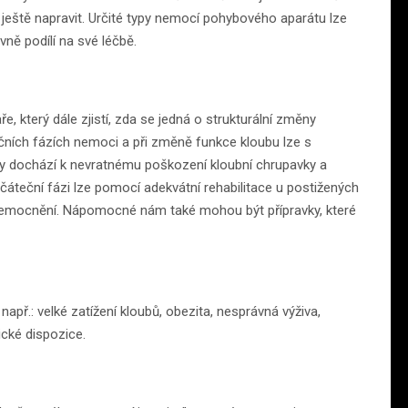
ještě napravit. Určité typy nemocí pohybového aparátu lze
vně podílí na své léčbě.
ře, který dále zjistí, zda se jedná o strukturální změny
čních fázích nemoci a při změně funkce kloubu lze s
rózy dochází k nevratnému poškození kloubní chrupavky a
očáteční fázi lze pomocí adekvátní rehabilitace u postižených
nemocnění. Nápomocné nám také mohou být přípravky, které
např.: velké zatížení kloubů, obezita, nesprávná výživa,
cké dispozice.