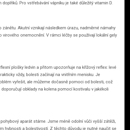
doplňků. Pro vstřebávání vápníku je také důležitý vitamin D.
ího zánětu. Akutní vznikají následkem úrazu, nadměrné námahy
o virového onemocnění. V rámci léčby se používají lokální gely
lexní plošky ledvin a přitom upozorňuje na křížový reflex: levé
kticky vždy, bolesti začínají na vnitřním menisku. Je
roblém vyřešit, ale můžeme dočasně pomoci od bolesti, což
se doporučují obklady na kolena pomocí kostivalu v jakékoli
š pohybový aparát stárne. Jsme méně odolní vůči vyšší zátěži,
hybnosti a bolestivostí. Z těchto důvodu je nutné naučit se