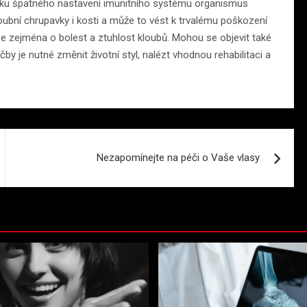
edku špatného nastavení imunitního systému organismus
oubní chrupavky i kosti a může to vést k trvalému poškození
se zejména o bolest a ztuhlost kloubů. Mohou se objevit také
by je nutné změnit životní styl, nalézt vhodnou rehabilitaci a
Nezapomínejte na péči o Vaše vlasy