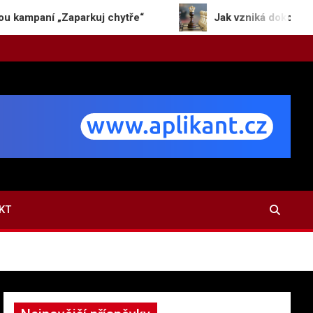
„Zaparkuj chytře“
Jak vzniká dokonalý kvíz a pro
KT