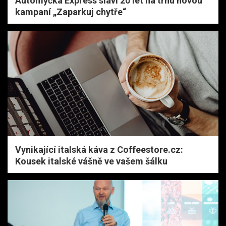
Automyčka Express slaví 20 let na trhu novou
kampaní „Zaparkuj chytře“
Vynikající italská káva z Coffeestore.cz:
Kousek italské vášně ve vašem šálku