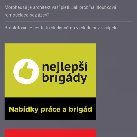
Morpheus8 je architekt vaší pleti. Jak probíhá hloubková
remodelace bez jizev?
Botulotoxin je cesta k mladistvému vzhledu bez skalpelu