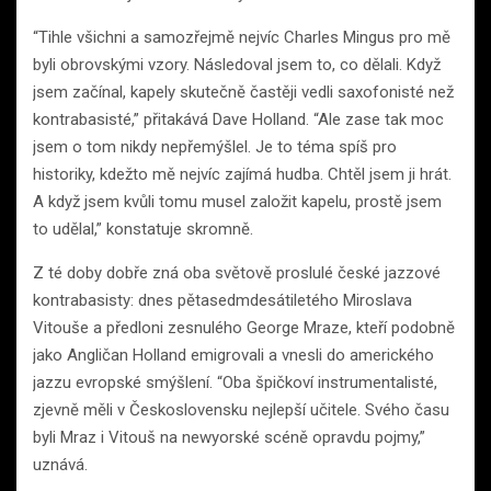
“Tihle všichni a samozřejmě nejvíc Charles Mingus pro mě
byli obrovskými vzory. Následoval jsem to, co dělali. Když
jsem začínal, kapely skutečně častěji vedli saxofonisté než
kontrabasisté,” přitakává Dave Holland. “Ale zase tak moc
jsem o tom nikdy nepřemýšlel. Je to téma spíš pro
historiky, kdežto mě nejvíc zajímá hudba. Chtěl jsem ji hrát.
A když jsem kvůli tomu musel založit kapelu, prostě jsem
to udělal,” konstatuje skromně.
Z té doby dobře zná oba světově proslulé české jazzové
kontrabasisty: dnes pětasedmdesátiletého Miroslava
Vitouše a předloni zesnulého George Mraze, kteří podobně
jako Angličan Holland emigrovali a vnesli do amerického
jazzu evropské smýšlení. “Oba špičkoví instrumentalisté,
zjevně měli v Československu nejlepší učitele. Svého času
byli Mraz i Vitouš na newyorské scéně opravdu pojmy,”
uznává.