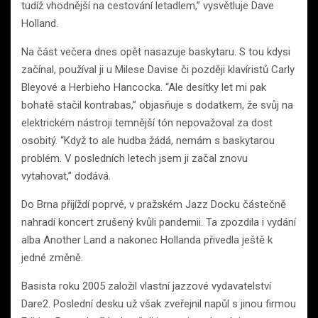
tudíž vhodnější na cestování letadlem,” vysvětluje Dave
Holland.
Na část večera dnes opět nasazuje baskytaru. S tou kdysi
začínal, používal ji u Milese Davise či později klavíristů Carly
Bleyové a Herbieho Hancocka. “Ale desítky let mi pak
bohatě stačil kontrabas,” objasňuje s dodatkem, že svůj na
elektrickém nástroji temnější tón nepovažoval za dost
osobitý. “Když to ale hudba žádá, nemám s baskytarou
problém. V posledních letech jsem ji začal znovu
vytahovat,” dodává.
Do Brna přijíždí poprvé, v pražském Jazz Docku částečně
nahradí koncert zrušený kvůli pandemii. Ta zpozdila i vydání
alba Another Land a nakonec Hollanda přivedla ještě k
jedné změně.
Basista roku 2005 založil vlastní jazzové vydavatelství
Dare2. Poslední desku už však zveřejnil napůl s jinou firmou