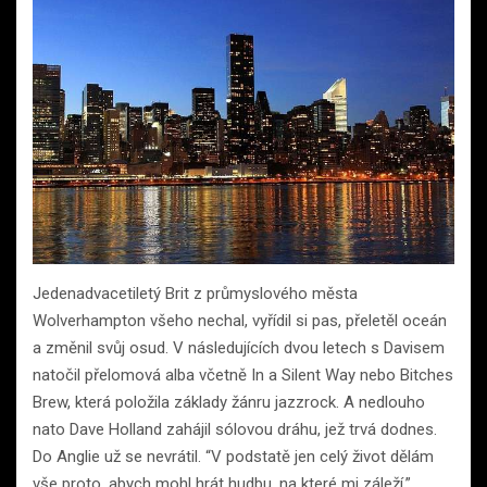
Jedenadvacetiletý Brit z průmyslového města
Wolverhampton všeho nechal, vyřídil si pas, přeletěl oceán
a změnil svůj osud. V následujících dvou letech s Davisem
natočil přelomová alba včetně In a Silent Way nebo Bitches
Brew, která položila základy žánru jazzrock. A nedlouho
nato Dave Holland zahájil sólovou dráhu, jež trvá dodnes.
Do Anglie už se nevrátil. “V podstatě jen celý život dělám
vše proto, abych mohl hrát hudbu, na které mi záleží,”