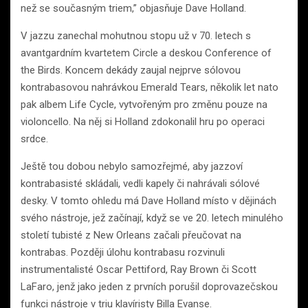
než se současným triem,” objasňuje Dave Holland.
V jazzu zanechal mohutnou stopu už v 70. letech s
avantgardním kvartetem Circle a deskou Conference of
the Birds. Koncem dekády zaujal nejprve sólovou
kontrabasovou nahrávkou Emerald Tears, několik let nato
pak albem Life Cycle, vytvořeným pro změnu pouze na
violoncello. Na něj si Holland zdokonalil hru po operaci
srdce.
Ještě tou dobou nebylo samozřejmé, aby jazzoví
kontrabasisté skládali, vedli kapely či nahrávali sólové
desky. V tomto ohledu má Dave Holland místo v dějinách
svého nástroje, jež začínají, když se ve 20. letech minulého
století tubisté z New Orleans začali přeučovat na
kontrabas. Později úlohu kontrabasu rozvinuli
instrumentalisté Oscar Pettiford, Ray Brown či Scott
LaFaro, jenž jako jeden z prvních porušil doprovazečskou
funkci nástroje v triu klavíristy Billa Evanse.