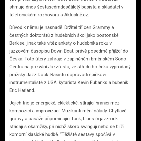
shrnuje dnes šestasedmdesátiletý basista a skladatel v
telefonickém rozhovoru s Aktuálně.cz.
Důvod k němu je nasnadě. Držitel tří cen Grammy a
čestných doktorátů z hudebních škol jako bostonské
Berklee, jinak také vítěz ankety o hudebníka roku v
jazzovém časopisu Down Beat, právě posedmé přijíždí do
Česka. Toto úterý zahraje v zaplněném brněnském Sono
Centru na pozvání Jazzfestu, ve středu ho čeká vyprodaný
pražský Jazz Dock. Basistu doprovodí špičkoví
instrumentalisté z USA: kytarista Kevin Eubanks a bubeník
Eric Harland.
Jejich trio je energické, eklektické, stírající hranici mezi
kompozicí a improvizací. Muzikanti mění nálady. Chytlavé
groovy a pasáže připomínající funk, blues či jazzrock
střídají s okamžiky, při nichž skoro swingují nebo se blíží
komorní klasické hudbě. “Těžiště sestavy spočívá v