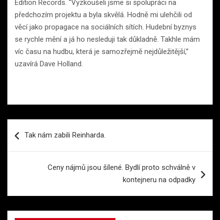
Edition Records. “Vyzkoušeli jsme si spolupráci na
předchozím projektu a byla skvělá. Hodně mi ulehčili od
věcí jako propagace na sociálních sítích. Hudební byznys
se rychle mění a já ho nesleduji tak důkladně. Takhle mám
víc času na hudbu, která je samozřejmě nejdůležitější,”
uzavírá Dave Holland.
Navigace
Tak nám zabili Reinharda.
pro
příspěvek
Ceny nájmů jsou šílené. Bydlí proto schválně v
kontejneru na odpadky