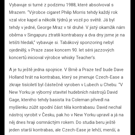
Vybavuje si turné z podzimu 1988, které absolvoval s
Mrazem. “Výrobce cigaret Philip Morris tehdy každý rok
vzal více kapel a několik týdnů je vozil po světě. Já byl
tehdy v jedné, George Mraz v té druhé. V jistý okamžik nám
oběma v Singapuru ztratili kontrabasy a dva dny jsme je na
letišti hledali,” vybavuje si. Tabákový sponzoring nebyl
ojedinělý, v Praze zase koncem 90. let sérii jazzových
koncertů inicioval výrobce whisky Teacher’s.
A je tu ještě jedna spojnice. V Brně a Praze teď bude Dave
Holland hrát na kontrabas, který se jmenuje Czech-Ease a
zkraje tisíciletí byl částečně vyroben v Lubech u Chebu. “V
New Yorku je výborný stavitel hudebních nástrojů David
Gage, kterého tehdy basista Ira Coleman přivedl na
myšlenku zúžit spodní část těla kontrabasu. David nechal
nástroj vyrobit v Česku, pak ho v New Yorku upravil a já na
něj dnes hraji osmnáctým rokem. Do studia beru ještě
jeden starší kontrabas, ale Czech-Ease je lehčí, menší, a