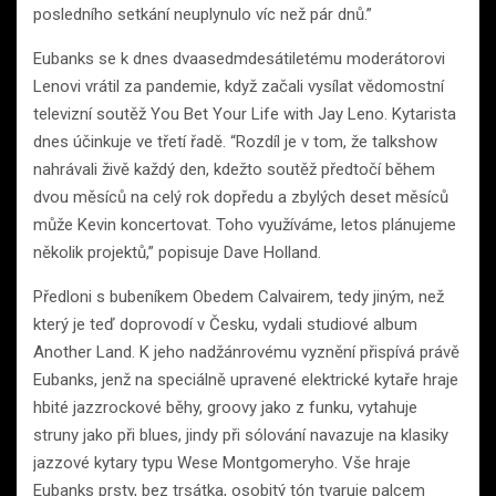
posledního setkání neuplynulo víc než pár dnů.”
Eubanks se k dnes dvaasedmdesátiletému moderátorovi
Lenovi vrátil za pandemie, když začali vysílat vědomostní
televizní soutěž You Bet Your Life with Jay Leno. Kytarista
dnes účinkuje ve třetí řadě. “Rozdíl je v tom, že talkshow
nahrávali živě každý den, kdežto soutěž předtočí během
dvou měsíců na celý rok dopředu a zbylých deset měsíců
může Kevin koncertovat. Toho využíváme, letos plánujeme
několik projektů,” popisuje Dave Holland.
Předloni s bubeníkem Obedem Calvairem, tedy jiným, než
který je teď doprovodí v Česku, vydali studiové album
Another Land. K jeho nadžánrovému vyznění přispívá právě
Eubanks, jenž na speciálně upravené elektrické kytaře hraje
hbité jazzrockové běhy, groovy jako z funku, vytahuje
struny jako při blues, jindy při sólování navazuje na klasiky
jazzové kytary typu Wese Montgomeryho. Vše hraje
Eubanks prsty, bez trsátka, osobitý tón tvaruje palcem