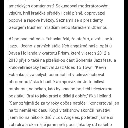
amerických domácností. Sekundoval moderátorovým
vtipům, hrál kratičké předěly i celé písně, doprovázel
popové a rapové hvězdy. Seznámil se s prezidenty
Georgem Bushem mladším nebo Barackem Obamou.
Až po padesátce si Eubanks řekl, že stačilo, a vrátil se k
jazzu. Jedno z prvních stálejších angažmá našel opět u
Davea Hollanda v kvartetu Prism, které v letech 2012 a
2013 přijelo také na plzeňskou část Bohemia Jazzfestu a
královéhrádecký festival Jazz Goes To Town. “Kevin
Eubanks si za celých osmnáct let v televizi uchoval
ohromnou lásku k hudbě a improvizaci. Je to citlivá
osobnost, ne někdo, kdo by snadno podlehl televiznímu
pozlátku. Bral to jako práci a dělal ji dobře,” říká Holland.
“Samozřejmě že za ty roky občas natáčel i koncertoval, jen
na to neměl víc času. Když v talkshow skončil, navštívil
jsem ho na několik dnů v Los Angeles, po letech jsme si
zahráli a a okamžitě jsme měli pocit, jako by od našeho