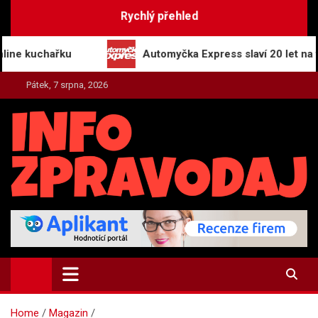
Skip
Rychlý přehled
to
content
ařku
Automyčka Express slaví 20 let na trhu novou
Pátek, 7 srpna, 2026
INFO-ZPRAVODAJ.CZ
Zpravodajství | Press | Tiskové zprávy
Home
Magazin