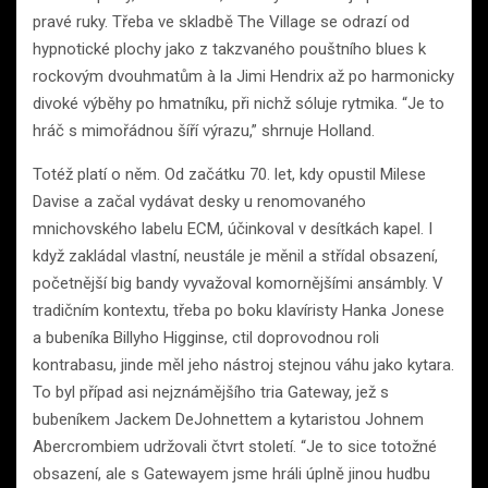
pravé ruky. Třeba ve skladbě The Village se odrazí od
hypnotické plochy jako z takzvaného pouštního blues k
rockovým dvouhmatům à la Jimi Hendrix až po harmonicky
divoké výběhy po hmatníku, při nichž sóluje rytmika. “Je to
hráč s mimořádnou šíří výrazu,” shrnuje Holland.
Totéž platí o něm. Od začátku 70. let, kdy opustil Milese
Davise a začal vydávat desky u renomovaného
mnichovského labelu ECM, účinkoval v desítkách kapel. I
když zakládal vlastní, neustále je měnil a střídal obsazení,
početnější big bandy vyvažoval komornějšími ansámbly. V
tradičním kontextu, třeba po boku klavíristy Hanka Jonese
a bubeníka Billyho Higginse, ctil doprovodnou roli
kontrabasu, jinde měl jeho nástroj stejnou váhu jako kytara.
To byl případ asi nejznámějšího tria Gateway, jež s
bubeníkem Jackem DeJohnettem a kytaristou Johnem
Abercrombiem udržovali čtvrt století. “Je to sice totožné
obsazení, ale s Gatewayem jsme hráli úplně jinou hudbu