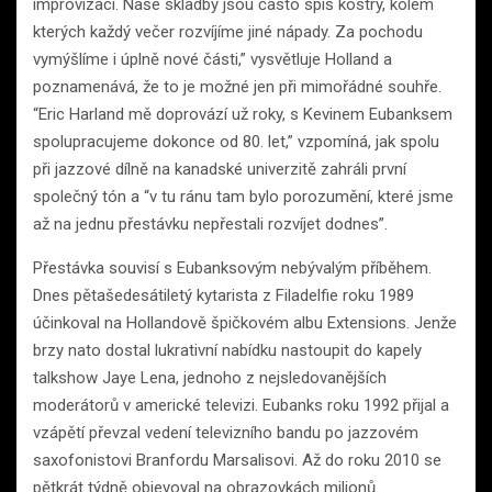
improvizaci. Naše skladby jsou často spíš kostry, kolem
kterých každý večer rozvíjíme jiné nápady. Za pochodu
vymýšlíme i úplně nové části,” vysvětluje Holland a
poznamenává, že to je možné jen při mimořádné souhře.
“Eric Harland mě doprovází už roky, s Kevinem Eubanksem
spolupracujeme dokonce od 80. let,” vzpomíná, jak spolu
při jazzové dílně na kanadské univerzitě zahráli první
společný tón a “v tu ránu tam bylo porozumění, které jsme
až na jednu přestávku nepřestali rozvíjet dodnes”.
Přestávka souvisí s Eubanksovým nebývalým příběhem.
Dnes pětašedesátiletý kytarista z Filadelfie roku 1989
účinkoval na Hollandově špičkovém albu Extensions. Jenže
brzy nato dostal lukrativní nabídku nastoupit do kapely
talkshow Jaye Lena, jednoho z nejsledovanějších
moderátorů v americké televizi. Eubanks roku 1992 přijal a
vzápětí převzal vedení televizního bandu po jazzovém
saxofonistovi Branfordu Marsalisovi. Až do roku 2010 se
pětkrát týdně objevoval na obrazovkách milionů