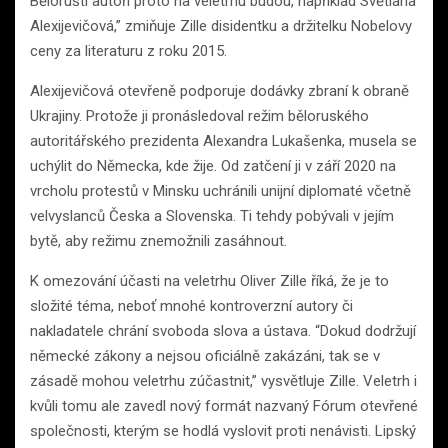
Běloruští autoři proto na veletrhu budou, například Světlana
Alexijevičová,” zmiňuje Zille disidentku a držitelku Nobelovy
ceny za literaturu z roku 2015.
Alexijevičová otevřeně podporuje dodávky zbraní k obraně
Ukrajiny. Protože ji pronásledoval režim běloruského
autoritářského prezidenta Alexandra Lukašenka, musela se
uchýlit do Německa, kde žije. Od zatčení ji v září 2020 na
vrcholu protestů v Minsku uchránili unijní diplomaté včetně
velvyslanců Česka a Slovenska. Ti tehdy pobývali v jejím
bytě, aby režimu znemožnili zasáhnout.
K omezování účasti na veletrhu Oliver Zille říká, že je to
složité téma, neboť mnohé kontroverzní autory či
nakladatele chrání svoboda slova a ústava. “Dokud dodržují
německé zákony a nejsou oficiálně zakázáni, tak se v
zásadě mohou veletrhu zúčastnit,” vysvětluje Zille. Veletrh i
kvůli tomu ale zavedl nový formát nazvaný Fórum otevřené
společnosti, kterým se hodlá vyslovit proti nenávisti. Lipský