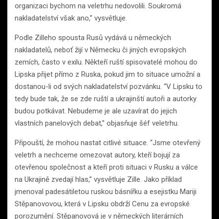
organizaci bychom na veletrhu nedovolili. Soukromá
nakladatelství však ano,” vysvětluje.
Podle Zilleho spousta Rusů vydává u německých
nakladatelů, neboť žijí v Německu či jiných evropských
zemích, často v exilu. Někteří ruští spisovatelé mohou do
Lipska přijet přímo z Ruska, pokud jim to situace umožní a
dostanou-li od svých nakladatelství pozvánku. “V Lipsku to
tedy bude tak, že se zde ruští a ukrajinští autoři a autorky
budou potkávat. Nebudeme je ale uzavírat do jejich
vlastních panelových debat,” objasňuje šéf veletrhu.
Připouští, že mohou nastat citlivé situace. “Jsme otevřený
veletrh a nechceme omezovat autory, kteří bojují za
otevřenou společnost a kteří proti situaci v Rusku a válce
na Ukrajině zvedají hlas,” vysvětluje Zille. Jako příklad
jmenoval padesátiletou ruskou básnířku a esejistku Mariji
Stěpanovovou, která v Lipsku obdrží Cenu za evropské
porozumění. Stěpanovová je v německých literárních