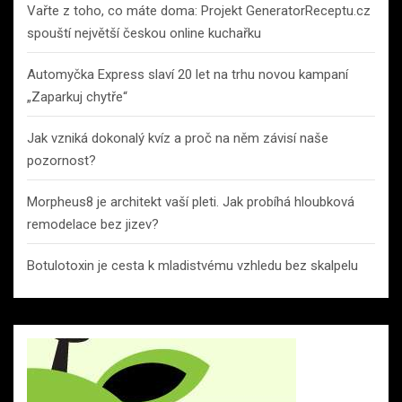
Vařte z toho, co máte doma: Projekt GeneratorReceptu.cz
spouští největší českou online kuchařku
Automyčka Express slaví 20 let na trhu novou kampaní
„Zaparkuj chytře“
Jak vzniká dokonalý kvíz a proč na něm závisí naše
pozornost?
Morpheus8 je architekt vaší pleti. Jak probíhá hloubková
remodelace bez jizev?
Botulotoxin je cesta k mladistvému vzhledu bez skalpelu