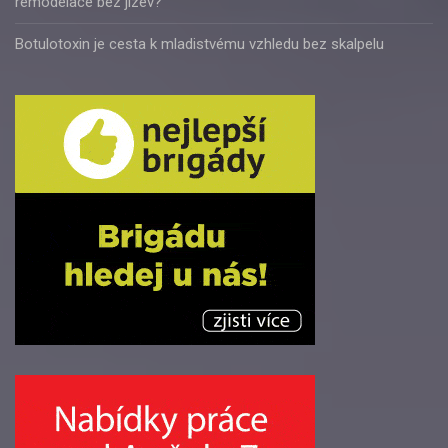
remodelace bez jizev?
Botulotoxin je cesta k mladistvému vzhledu bez skalpelu