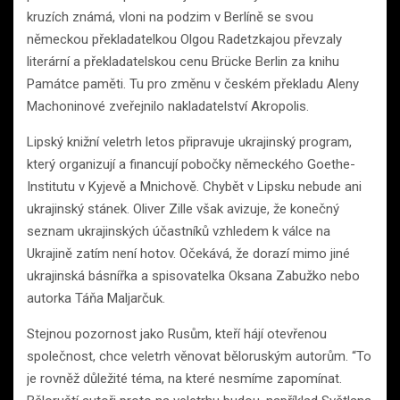
kruzích známá, vloni na podzim v Berlíně se svou
německou překladatelkou Olgou Radetzkajou převzaly
literární a překladatelskou cenu Brücke Berlin za knihu
Památce paměti. Tu pro změnu v českém překladu Aleny
Machoninové zveřejnilo nakladatelství Akropolis.
Lipský knižní veletrh letos připravuje ukrajinský program,
který organizují a financují pobočky německého Goethe-
Institutu v Kyjevě a Mnichově. Chybět v Lipsku nebude ani
ukrajinský stánek. Oliver Zille však avizuje, že konečný
seznam ukrajinských účastníků vzhledem k válce na
Ukrajině zatím není hotov. Očekává, že dorazí mimo jiné
ukrajinská básnířka a spisovatelka Oksana Zabužko nebo
autorka Táňa Maljarčuk.
Stejnou pozornost jako Rusům, kteří hájí otevřenou
společnost, chce veletrh věnovat běloruským autorům. “To
je rovněž důležité téma, na které nesmíme zapomínat.