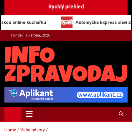
Skip
Rychlý přehled
to
content
online kuchařku
Automyčka Express slaví 20 let n
Pondělí, 10 srpna, 2026
INFO-ZPRAVODAJ.CZ
Zpravodajství | Press | Tiskové zprávy
Home
Vaše názory