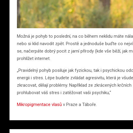
Možná je pohyb to poslední, na co během neklidu máte nála
nebo si klid navodit zpět. Prostě a jednoduše buďte co nejví
se, načerpáte dobrý pocit z jarní přírody (kde vše běží, jak
prohlížet internet.
„Pravidelný pohyb posiluje jak fyzickou, tak i psychickou od
energii i stres. Lépe budete zvládat agresivitu, která je vš
zkracovat, dělají problémy. Například ze zkrácených krčníc
prohlubovat váš stres i zatěžovat vaši psychiku,“
Mikropigmentace vlasů
v Praze a Táboře.