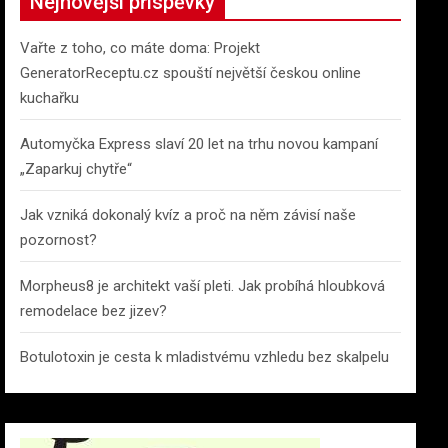
Nejnovější příspěvky
Vařte z toho, co máte doma: Projekt
GeneratorReceptu.cz spouští největší českou online
kuchařku
Automyčka Express slaví 20 let na trhu novou kampaní
„Zaparkuj chytře“
Jak vzniká dokonalý kvíz a proč na něm závisí naše
pozornost?
Morpheus8 je architekt vaší pleti. Jak probíhá hloubková
remodelace bez jizev?
Botulotoxin je cesta k mladistvému vzhledu bez skalpelu