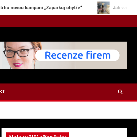
 kampaní „Zaparkuj chytře“
Jak vzniká dokonalý kv
KT