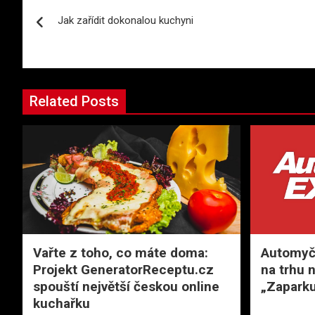
Navigace
Jak zařídit dokonalou kuchyni
pro
příspěvek
Related Posts
Vařte z toho, co máte doma:
Automyčk
Projekt GeneratorReceptu.cz
na trhu 
spouští největší českou online
„Zaparku
kuchařku