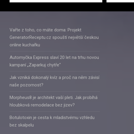
Vařte z toho, co máte doma: Projekt
GeneratorReceptu.cz spouští největší českou
online kuchařku
Automyčka Express slaví 20 let na trhu novou
kampaní „Zaparkuj chytře“
Jak vzniká dokonalý kvíz a proč na něm závisí
naše pozornost?
Morpheus8 je architekt vaší pleti. Jak probíhá
hloubková remodelace bez jizev?
Botulotoxin je cesta k mladistvému vzhledu
bez skalpelu