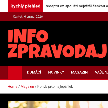
Skip
Rychlý přehled
jekt GeneratorReceptu.cz spouští největší českou online kucha
to
content
Čtvrtek, 6 srpna, 2026
INFO-ZPRAVODAJ.CZ
Zpravodajství | Press | Tiskové zprávy
DOMÁCÍ
NOVINKY
MAGAZIN
VAŠE 
Home
Magazin
Pohyb jako nejlepší lék