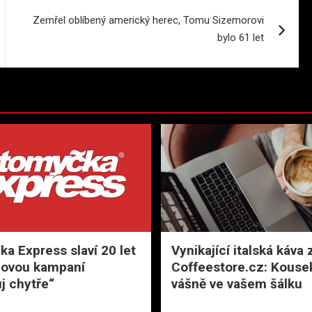
Zemřel oblíbený americký herec, Tomu Sizemorovi
bylo 61 let
a Express slaví 20 let
Vynikající italská káva 
novou kampaní
Coffeestore.cz: Kousek
j chytře“
vášně ve vašem šálku