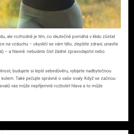
du, ale rozhodně je tím, co skutečně pomáhá v klidu zůstat
ce na vzduchu – okysličí se vám tělo, zlepšíte zdraví, unavíte
 má) – a hlavně: nebudete číst žádné zpravodajství nebo
olnost, budujete si lepší sebedůvěru, vybijete nadbytečnou
ude kolem. Také pečujte správně o vaše svaly. Když se začnou
h svalů vás může nepříjemně rozbolet hlava a to může