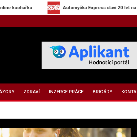
řku
Automyčka Express slaví 20 let na trhu novou
NÁZORY
ZDRAVÍ
INZERCE PRÁCE
BRIGÁDY
KONTA