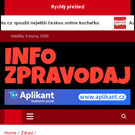
Skip
Rychlý přehled
to
content
pouští největší českou online kuchařku
Automyčka 
Neděle, 9 srpna, 2026
INFO-ZPRAVODAJ.CZ
Zpravodajství | Press | Tiskové zprávy
Home
Zdraví