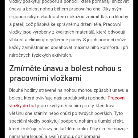
vložky poskytují podporu a pohodlí, které pomáhají snižovat
únavu a bolest nohou během pracovního dne. Díky svým
ergonomickým vlastnostem dokážou zmírnit tlak na klouby
a páteř, což přispívá ke správnému držení těla. Pracovní
vložky jsou vyrobeny z kvalitních materiálů, které odvoduji
vlhkost a eliminují nepříjemné pachy. S jejich pomocí může
každý zaměstnanec dosahovat maximálního komfortu i při
náročných fyzických aktivitách.
Zmírněte únavu a bolest nohou s
pracovními vložkami
Dlouhé hodiny strávené na nohou mohou způsobit únavu a
bolest, která ovlivňuje naši produktivitu i pohodu.
Pracovní
vložky do bot
jsou skvělým řešením pro ty, kteří tráví
většinu dne stáním nebo chůzí po tvrdých površích. Tyto
speciální vložky poskytují podporu nohám a tlumící efekt,
který zmírňuje nárazy při každém kroku. Díky nim se snižuje
namáhání kloubů a svalů nohou, což pomáhá