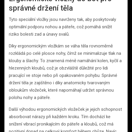
správné držení těla
Tyto speciální vložky jsou navrženy tak, aby poskytovaly
optimální podporu nohou a páteře, což pomáhá snížit
riziko bolesti zad a únavy svalů.
Díky ergonomickým vložkám se váha těla rovnoměrně
rozkládá po celé plosce nohy, čímž se minimalizuje tlak na
klouby a šlachy. To znamená méně namáhání kolen, kyčlí a
hlezenných kloubů, což je obzvláště důležité pro lidi
pracující ve stoje nebo při opakovaném pohybu. Správné
držení těla je zajištěno i díky anatomicky tvarovaným
obloukům vložeček, které napomáhají udržet správnou
polohu nohy a páteře.
Další výhodou ergonomických vložeček je jejich schopnost
absorbovat nárazy při každém kroku. Tím dochází ke
snížení vibrací pronikajícím do páteře a kloubů, což má
pozitivní dopad na celkový komfort během chůze. Navíc,