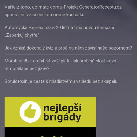
Vařte z toho, co máte doma: Projekt GeneratorReceptu.cz
spouští největší českou online kuchařku
Automyčka Express slaví 20 let na trhu novou kampaní
„Zaparkuj chytře“
Jak vzniká dokonalý kvíz a proč na něm závisí naše pozornost?
Morpheus8 je architekt vaší pleti. Jak probíhá hloubková
remodelace bez jizev?
Botulotoxin je cesta k mladistvému vzhledu bez skalpelu