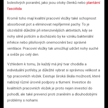
bolestivých poranění, jako jsou otoky členků nebo
plantární
fasciitida
.
Kromě toho mají kvalitní pracovní vložky také schopnost
absorbovat pot a eliminovat nepříjemné pachy. To je
obzvláště důležité při intenzivnějších aktivitách, kdy se
nohy silně potícím a docházelo by ke vzniku bakteriální
infekce nebo plísňových onemocnění bez správné
ventilace. Pracovní vložky tak umožňují udržet nohy suché
a svěže po celý den.
Vzhledem k tomu, že každý má jiný tvar chodidla a
individuální potřeby, je důležité vybrat si správnou velikost a
typ pracovních vložek. Existuje široká škála možností, které
nabízejí různé úrovně podpory a tlumení. Investice do
kvalitních pracovních vložek je proto nejen investicí do
pohodlí, ale také prevencí proti zraněním a dlouhodobými
problémy s nohami.