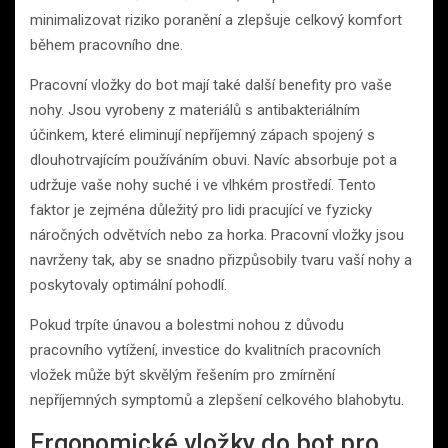
minimalizovat riziko poranění a zlepšuje celkový komfort
během pracovního dne.
Pracovní vložky do bot mají také další benefity pro vaše
nohy. Jsou vyrobeny z materiálů s antibakteriálním
účinkem, které eliminují nepříjemný zápach spojený s
dlouhotrvajícím používáním obuvi. Navíc absorbuje pot a
udržuje vaše nohy suché i ve vlhkém prostředí. Tento
faktor je zejména důležitý pro lidi pracující ve fyzicky
náročných odvětvích nebo za horka. Pracovní vložky jsou
navrženy tak, aby se snadno přizpůsobily tvaru vaší nohy a
poskytovaly optimální pohodlí.
Pokud trpíte únavou a bolestmi nohou z důvodu
pracovního vytížení, investice do kvalitních pracovních
vložek může být skvělým řešením pro zmírnění
nepříjemných symptomů a zlepšení celkového blahobytu.
Ergonomické vložky do bot pro