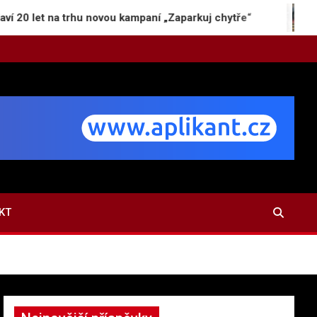
et na trhu novou kampaní „Zaparkuj chytře“
Jak v
KT