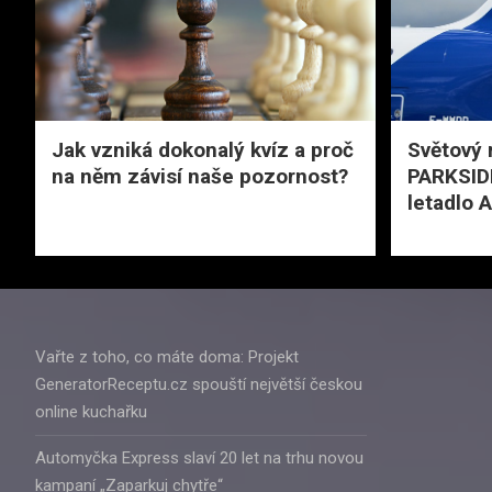
Jak vzniká dokonalý kvíz a proč
Světový 
na něm závisí naše pozornost?
PARKSIDE
letadlo 
Vařte z toho, co máte doma: Projekt
GeneratorReceptu.cz spouští největší českou
online kuchařku
Automyčka Express slaví 20 let na trhu novou
kampaní „Zaparkuj chytře“