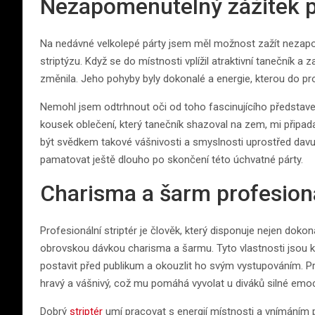
Nezapomenutelný zážitek p
Na nedávné velkolepé párty jsem měl možnost zažít nezapo
striptýzu. Když se do místnosti vplížil atraktivní tanečník 
změnila. Jeho pohyby byly dokonalé a energie, kterou do pro
Nemohl jsem odtrhnout oči od toho fascinujícího představení 
kousek oblečení, který tanečník shazoval na zem, mi připada
být svědkem takové vášnivosti a smyslnosti uprostřed davu
pamatovat ještě dlouho po skončení této úchvatné párty.
Charisma a šarm profesioná
Profesionální striptér je člověk, který disponuje nejen dok
obrovskou dávkou charisma a šarmu. Tyto vlastnosti jsou k
postavit před publikum a okouzlit ho svým vystupováním. Pro
hravý a vášnivý, což mu pomáhá vyvolat u diváků silné emo
Dobrý
striptér
umí pracovat s energií místnosti a vnímáním 