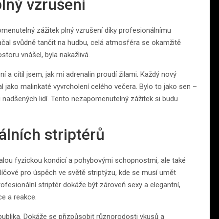
lný vzrušení
menutelný zážitek plný vzrušení díky profesionálnímu
a začal svůdně tančit na hudbu, celá atmosféra se okamžitě
storu vnášel, byla nakažlivá.
a cítil jsem, jak mi adrenalin proudí žilami. Každý nový
l jako malinkaté vyvrcholení celého večera. Bylo to jako sen –
 nadšených lidí. Tento nezapomenutelný zážitek si budu
lních striptérů
onalou fyzickou kondicí a pohybovými schopnostmi, ale také
líčové pro úspěch ve světě striptýzu, kde se musí umět
fesionální striptér dokáže být zároveň sexy a elegantní,
ce a reakce.
publika. Dokáže se přizpůsobit různorodosti vkusů a