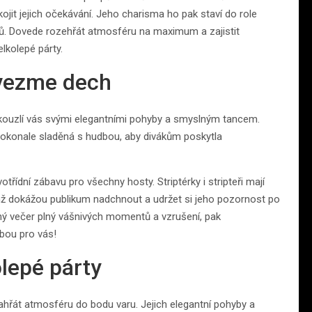
ojit jejich očekávání. Jeho charisma ho pak staví do role
tů. Dovede rozehřát atmosféru na maximum a zajistit
lkolepé párty.
 vezme dech
 okouzlí vás svými elegantními pohyby a smyslným tancem.
 dokonale sladěná s hudbou, aby divákům poskytla
řídní zábavu pro všechny hosty. Striptérky i stripteři mají
mž dokážou publikum nadchnout a udržet si jeho pozornost po
ý večer plný vášnivých momentů a vzrušení, pak
lbou pro vás!
lepé párty
ahřát atmosféru do bodu varu. Jejich elegantní pohyby a