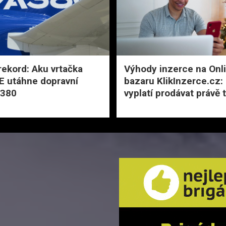
rekord: Aku vrtačka
Výhody inzerce na Onl
 utáhne dopravní
bazaru KlikInzerce.cz:
A380
vyplatí prodávat právě 