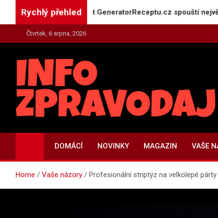
Skip
Rychlý přehled
co máte doma: Projekt GeneratorReceptu.cz spouští největší če
to
content
Čtvrtek, 6 srpna, 2026
INFO-ZPRAVODAJ.CZ
Zpravodajství | Press | Tiskové zprávy
DOMÁCÍ
NOVINKY
MAGAZIN
VAŠE 
Home
Vaše názory
Profesionální striptýz na velkolepé párty