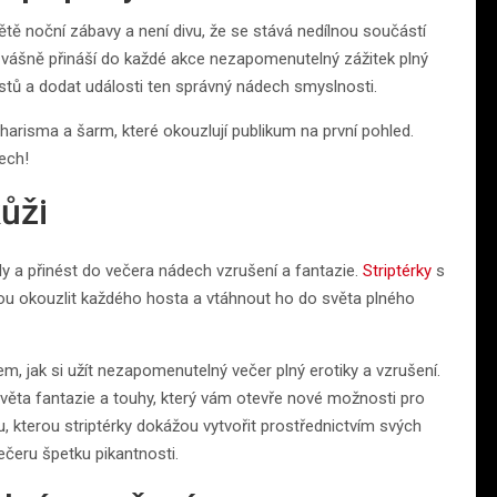
ětě noční zábavy a není divu, že se stává nedílnou součástí
a vášně přináší do každé akce nezapomenutelný zážitek plný
ostů a dodat události ten správný nádech smyslnosti.
charisma a šarm, které okouzlují publikum na první pohled.
ech!
kůži
 a přinést do večera nádech vzrušení a fantazie.
Striptérky
s
 okouzlit každého hosta a vtáhnout ho do světa plného
m, jak si užít nezapomenutelný večer plný erotiky a vzrušení.
ěta fantazie a touhy, který vám otevře nové možnosti pro
u, kterou striptérky dokážou vytvořit prostřednictvím svých
čeru špetku pikantnosti.