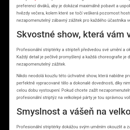
preferencí diváků, aby je dokázal maximálně pobavit a uspok
hvězdy večera, kolem které se točí veškerá pozornost hos
nezapomenutelný zábavný zážitek pro každého účastníka ve
Skvostné show, která vám
Profesionální striptérky a stripteři předvedou své umění a
Každý detail je pečlivě promyšlený a každá choreografie je
nezapomenutelný zážitek.
Nikdo neodolá kouzlu této úchvatné show, která nabídne prvot
perfektně vypracované tělo a dokonalé dovednosti, díky ni
celou dobu vystoupení. Pokud chcete zažít nezapomenuteln
profesionální striptýz na velkolepé párty je tou správnou vo
Smyslnost a vášeň na velko
Profesionální striptérky dokážou svým uměním okouzlit a z