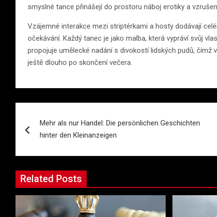
smyslné tance přinášejí do prostoru náboj erotiky a vzrušení
Vzájemné interakce mezi striptérkami a hosty dodávají ce
očekávání. Každý tanec je jako malba, která vypráví svůj vla
propojuje umělecké nadání s divokostí lidských pudů, čímž
ještě dlouho po skončení večera.
Navigace
Mehr als nur Handel: Die persönlichen Geschichten
pro
hinter den Kleinanzeigen
příspěvek
Related Posts