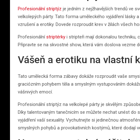
Profesionální striptýz
je jedním z nejžhavějších trendů ve sv
velkolepých párty. Tato forma uměleckého vyjádření lásky 
vzrušení a erotiky. Dovede rozproudit krev v žilách všech h
Profesionální
striptérky
i stripteři mají dokonalou techniku, 
Připravte se na skvostné show, která vám doslova vezme d
Vášeň a erotiku na vlastní 
Tato umělecká forma zábavy dokáže rozproudit vaše smysly
graciózním pohybem těla a smyslným vystupováním dokážou
vášnivých emocí.
Profesionální striptýz na velkolepé párty je skvělým způsobe
Díky talentovaným tanečnicím se můžete nechat unést do sv
vyjádření vaší sexuality. Vychutnejte si jedinečnou atmosfér
smyslných pohybů a provokativních kostýmů, které dodají ve