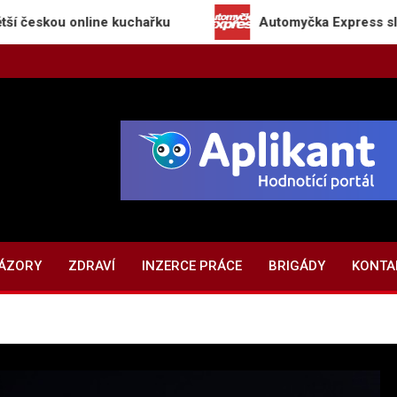
skou online kuchařku
Automyčka Express slaví 20 l
NÁZORY
ZDRAVÍ
INZERCE PRÁCE
BRIGÁDY
KONTA