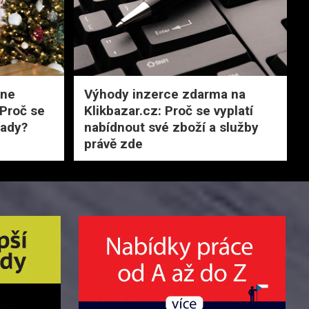
ine
Výhody inzerce zdarma na
 Proč se
Klikbazar.cz: Proč se vyplatí
tady?
nabídnout své zboží a služby
právě zde