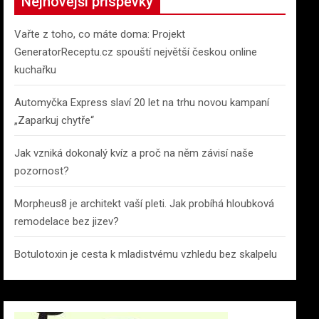
Nejnovější příspěvky
Vařte z toho, co máte doma: Projekt
GeneratorReceptu.cz spouští největší českou online
kuchařku
Automyčka Express slaví 20 let na trhu novou kampaní
„Zaparkuj chytře“
Jak vzniká dokonalý kvíz a proč na něm závisí naše
pozornost?
Morpheus8 je architekt vaší pleti. Jak probíhá hloubková
remodelace bez jizev?
Botulotoxin je cesta k mladistvému vzhledu bez skalpelu