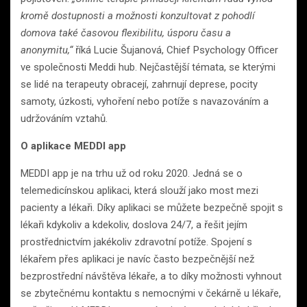
kromě dostupnosti a možnosti konzultovat z pohodlí
domova také časovou flexibilitu, úsporu času a
anonymitu,“
říká Lucie Šujanová, Chief Psychology Officer
ve společnosti Meddi hub. Nejčastější témata, se kterými
se lidé na terapeuty obracejí, zahrnují deprese, pocity
samoty, úzkosti, vyhoření nebo potíže s navazováním a
udržováním vztahů.
O aplikace MEDDI app
MEDDI app je na trhu už od roku 2020. Jedná se o
telemedicínskou aplikaci, která slouží jako most mezi
pacienty a lékaři. Díky aplikaci se můžete bezpečně spojit s
lékaři kdykoliv a kdekoliv, doslova 24/7, a řešit jejím
prostřednictvím jakékoliv zdravotní potíže. Spojení s
lékařem přes aplikaci je navíc často bezpečnější než
bezprostřední návštěva lékaře, a to díky možnosti vyhnout
se zbytečnému kontaktu s nemocnými v čekárně u lékaře,