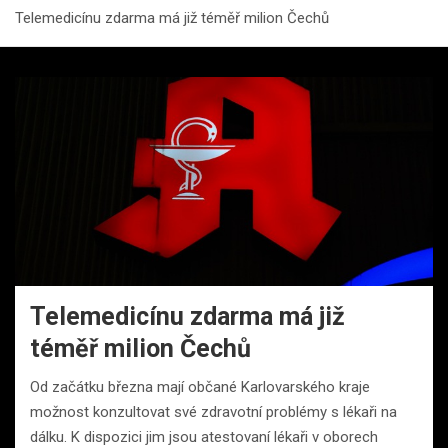
Telemedicínu zdarma má již téměř milion Čechů
Telemedicínu zdarma má již
téměř milion Čechů
Od začátku března mají občané Karlovarského kraje
možnost konzultovat své zdravotní problémy s lékaři na
dálku. K dispozici jim jsou atestovaní lékaři v oborech