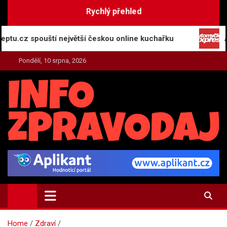
Skip
Rychlý přehled
to
content
 spouští největší českou online kuchařku
Automyčk
Pondělí, 10 srpna, 2026
INFO-ZPRAVODAJ.CZ
Zpravodajství | Press | Tiskové zprávy
Home
Zdraví