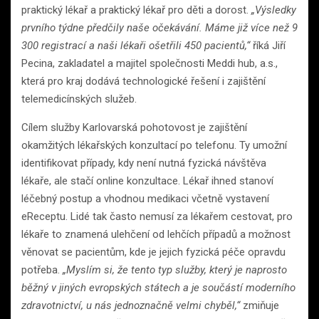
praktický lékař a praktický lékař pro děti a dorost.
„Výsledky
prvního týdne předčily naše očekávání. Máme již více než 9
300 registrací a naši lékaři ošetřili 450 pacientů,“
říká Jiří
Pecina, zakladatel a majitel společnosti Meddi hub, a.s.,
která pro kraj dodává technologické řešení i zajištění
telemedicínských služeb.
Cílem služby Karlovarská pohotovost je zajištění
okamžitých lékařských konzultací po telefonu. Ty umožní
identifikovat případy, kdy není nutná fyzická návštěva
lékaře, ale stačí online konzultace. Lékař ihned stanoví
léčebný postup a vhodnou medikaci včetně vystavení
eReceptu. Lidé tak často nemusí za lékařem cestovat, pro
lékaře to znamená ulehčení od lehčích případů a možnost
věnovat se pacientům, kde je jejich fyzická péče opravdu
potřeba.
„Myslím si, že tento typ služby, který je naprosto
běžný v jiných evropských státech a je součástí moderního
zdravotnictví, u nás jednoznačně velmi chyběl,“
zmiňuje