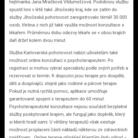
hejtmanka Jana Mračková Vildumetzová. Podobnou službu
spustil loni v létě také Jihočeský kraj, kde se zatím do
služby Jihočeská pohotovost zaregistrovalo téměř 30 000
osob, třetina z nich již také využila možnost konzultace s
lékařem. Průměrnou dobu odezvy lékaře se v obou krajích
daří držet kolem dvou minut.
Služba Karlovarská pohotovost nabízí uživatelům také
možnost online konzultací s psychoterapeutem. Po
registraci si mohou vybrat specialistu podle svých potřeb a
rezervovat si termín. K dispozici jsou terapie pro dospělé,
děti a dospívající, stejně jako rodinné a párové terapie.
Pokud je nutná rychlá pomoc, aplikace umožňuje
garantované spojení s terapeutem do 60 minut.
Psychoterapeutické konzultace nejsou součástí bezplatné
služby poskytované krajem, ale fungují jako doplněk, který
si klienti hradí sami. U většiny terapeutů však existuje
možnost proplacení části nákladů některou ze zdravotních
pojišťoven.
„Online terapie přinášejí klientům řadu výhod –