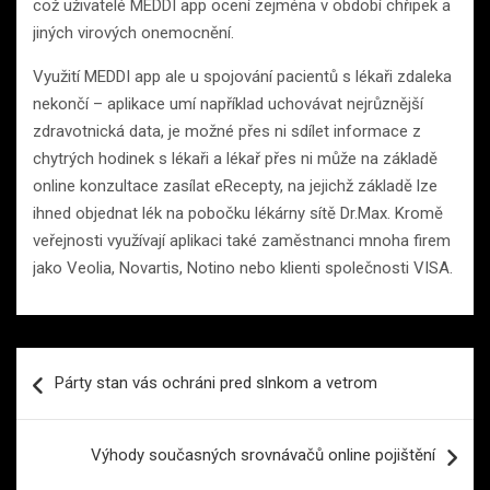
což uživatelé MEDDI app ocení zejména v období chřipek a
jiných virových onemocnění.
Využití MEDDI app ale u spojování pacientů s lékaři zdaleka
nekončí – aplikace umí například uchovávat nejrůznější
zdravotnická data, je možné přes ni sdílet informace z
chytrých hodinek s lékaři a lékař přes ni může na základě
online konzultace zasílat eRecepty, na jejichž základě lze
ihned objednat lék na pobočku lékárny sítě Dr.Max. Kromě
veřejnosti využívají aplikaci také zaměstnanci mnoha firem
jako Veolia, Novartis, Notino nebo klienti společnosti VISA.
Navigace
Párty stan vás ochráni pred slnkom a vetrom
pro
příspěvek
Výhody současných srovnávačů online pojištění