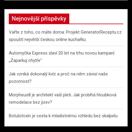
Nejnovější příspěvky
Vařte z toho, co máte doma: Projekt GeneratorReceptu.cz
spouští největší českou online kuchařku
Automyčka Express slaví 20 let na trhu novou kampaní
„Zaparkuj chytře“
Jak vzniká dokonalý kvíz a proč na něm závisí naše
pozornost?
Morpheus8 je architekt vaší pleti. Jak probíhá hloubková
remodelace bez jizev?
Botulotoxin je cesta k mladistvému vzhledu bez skalpelu