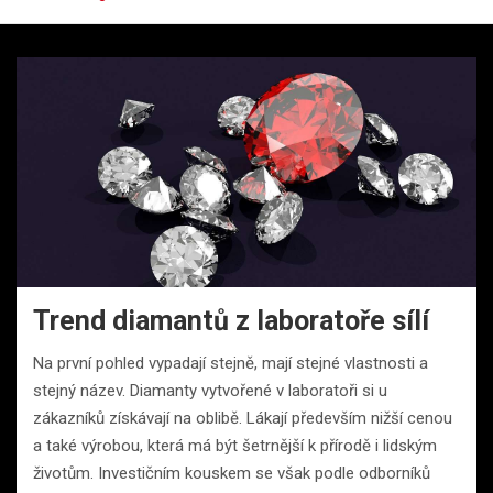
Trend diamantů z laboratoře sílí
Na první pohled vypadají stejně, mají stejné vlastnosti a
stejný název. Diamanty vytvořené v laboratoři si u
zákazníků získávají na oblibě. Lákají především nižší cenou
a také výrobou, která má být šetrnější k přírodě i lidským
životům. Investičním kouskem se však podle odborníků