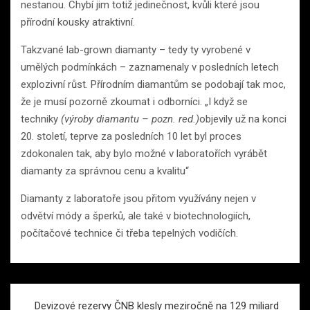
nestanou. Chybí jim totiž jedinečnost, kvůli které jsou
přírodní kousky atraktivní.
Takzvané lab-grown diamanty – tedy ty vyrobené v
umělých podmínkách – zaznamenaly v posledních letech
explozivní růst. Přírodním diamantům se podobají tak moc,
že je musí pozorně zkoumat i odborníci. „I když se
techniky
(výroby diamantu – pozn. red.)
objevily už na konci
20. století, teprve za posledních 10 let byl proces
zdokonalen tak, aby bylo možné v laboratořích vyrábět
diamanty za správnou cenu a kvalitu“
Diamanty z laboratoře jsou přitom využívány nejen v
odvětví módy a šperků, ale také v biotechnologiích,
počítačové technice či třeba tepelných vodičích.
Navigace
Devizové rezervy ČNB klesly meziročně na 129 miliard