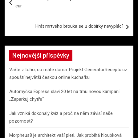
pro
eur
příspěvek
Hrát mrtvého brouka se u dobírky nevyplácí
Nejnovější příspěvky
Vařte z toho, co máte doma: Projekt GeneratorReceptu.cz
spouští největší českou online kuchařku
Automyčka Express slaví 20 let na trhu novou kampaní
„Zaparkuj chytře“
Jak vzniká dokonalý kvíz a proč na něm závisí naše
pozornost?
Morpheus8 je architekt vaší pleti. Jak probíhá hloubková