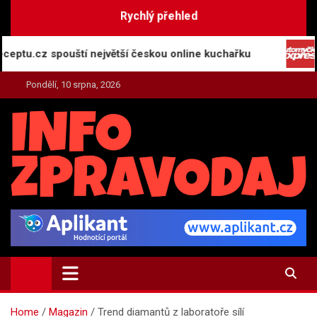
Skip
Rychlý přehled
to
content
cz spouští největší českou online kuchařku
Autom
Pondělí, 10 srpna, 2026
INFO-ZPRAVODAJ.CZ
Zpravodajství | Press | Tiskové zprávy
Home
Magazin
Trend diamantů z laboratoře sílí