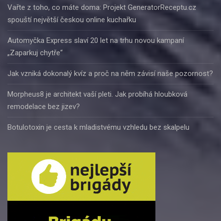
Vařte z toho, co máte doma: Projekt GeneratorReceptu.cz
spouští největší českou online kuchařku
Automyčka Express slaví 20 let na trhu novou kampaní
„Zaparkuj chytře“
Jak vzniká dokonalý kvíz a proč na něm závisí naše pozornost?
Morpheus8 je architekt vaší pleti. Jak probíhá hloubková
remodelace bez jizev?
Botulotoxin je cesta k mladistvému vzhledu bez skalpelu