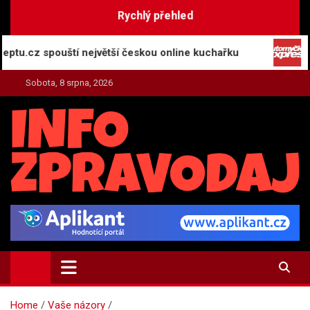
Skip
Rychlý přehled
to
content
 spouští největší českou online kuchařku
Automyč
Sobota, 8 srpna, 2026
INFO-ZPRAVODAJ.CZ
Zpravodajství | Press | Tiskové zprávy
Home
Vaše názory