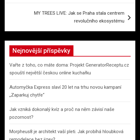
příspěvek
MY TREES LIVE: Jak se Praha stala centrem
revolučního ekosystému
Nejnovější příspěvky
Vařte z toho, co máte doma: Projekt GeneratorReceptu.cz
spouští největší českou online kuchařku
Automyčka Express slaví 20 let na trhu novou kampaní
„Zaparkuj chytře“
Jak vzniká dokonalý kvíz a proč na něm závisí naše
pozornost?
Morpheus8 je architekt vaší pleti. Jak probíhá hloubková
remodelace bez jizev?