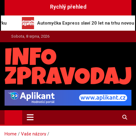
Skip
Rychlý přehled
to
content
Automyčka Express slaví 20 let na trhu novou kampaní
Sobota, 8 srpna, 2026
INFO-ZPRAVODAJ.CZ
Zpravodajství | Press | Tiskové zprávy
Home
Vaše názory