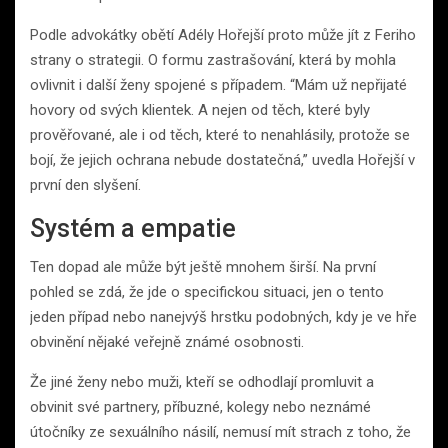
Podle advokátky obětí Adély Hořejší proto může jít z Feriho
strany o strategii. O formu zastrašování, která by mohla
ovlivnit i další ženy spojené s případem. “Mám už nepřijaté
hovory od svých klientek. A nejen od těch, které byly
prověřované, ale i od těch, které to nenahlásily, protože se
bojí, že jejich ochrana nebude dostatečná,” uvedla Hořejší v
první den slyšení.
Systém a empatie
Ten dopad ale může být ještě mnohem širší. Na první
pohled se zdá, že jde o specifickou situaci, jen o tento
jeden případ nebo nanejvýš hrstku podobných, kdy je ve hře
obvinění nějaké veřejně známé osobnosti.
Že jiné ženy nebo muži, kteří se odhodlají promluvit a
obvinit své partnery, příbuzné, kolegy nebo neznámé
útočníky ze sexuálního násilí, nemusí mít strach z toho, že