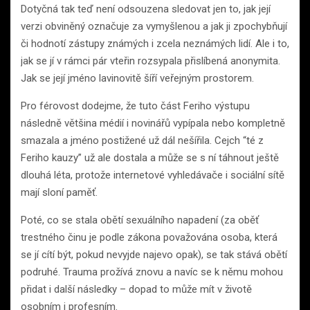
Dotyčná tak teď není odsouzena sledovat jen to, jak její
verzi obviněný označuje za vymyšlenou a jak ji zpochybňují
či hodnotí zástupy známých i zcela neznámých lidí. Ale i to,
jak se jí v rámci pár vteřin rozsypala přislíbená anonymita.
Jak se její jméno lavinovitě šíří veřejným prostorem.
Pro férovost dodejme, že tuto část Feriho výstupu
následně většina médií i novinářů vypípala nebo kompletně
smazala a jméno postižené už dál nešířila. Cejch “té z
Feriho kauzy” už ale dostala a může se s ní táhnout ještě
dlouhá léta, protože internetové vyhledávače i sociální sítě
mají sloní paměť.
Poté, co se stala obětí sexuálního napadení (za oběť
trestného činu je podle zákona považována osoba, která
se jí cítí být, pokud nevyjde najevo opak), se tak stává obětí
podruhé. Trauma prožívá znovu a navíc se k němu mohou
přidat i další následky – dopad to může mít v životě
osobním i profesním.