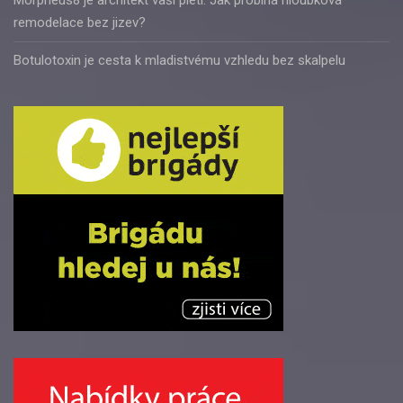
Morpheus8 je architekt vaší pleti. Jak probíhá hloubková
remodelace bez jizev?
Botulotoxin je cesta k mladistvému vzhledu bez skalpelu