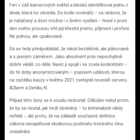
Feri v záři kamerových světel a blesků identifikoval jednu z
dívek, která ho obvinila. Do kotle novinářů – za vědomí, že
je natáčený a dost možná i v živém vysílání – hned v první
den svého procesu vrhl její křestní jméno, příjmení i profesi.
Ne jednou, ale opakovaně.
Dá se tedy předpokládat, že nikoli bezděčně, ale plánovaně
a s jasným záměrem. Jako absolvent práv nepochybně
dobře věděl, co dělá. Navíc ji spojil i se zcela konkrétním –
do té doby anonymizovaným – popisem události, kterou
na začátku kauzy v květnu 2021 zveřejnili novináři serveru
A2larm a Deníku N.
Případ této ženy se k soudu nedostal. Odložen nebyl proto,
že by se nestal, jak tvrdí obviněný – to kriminalisté nikdy
neřekli -, ale proto, že na základě současné definice
zákona nenaplňoval skutkovou podstatu trestného činu
znásilnění.