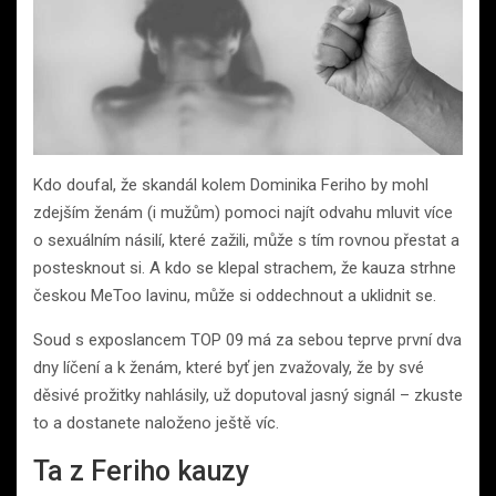
Kdo doufal, že skandál kolem Dominika Feriho by mohl
zdejším ženám (i mužům) pomoci najít odvahu mluvit více
o sexuálním násilí, které zažili, může s tím rovnou přestat a
postesknout si. A kdo se klepal strachem, že kauza strhne
českou MeToo lavinu, může si oddechnout a uklidnit se.
Soud s exposlancem TOP 09 má za sebou teprve první dva
dny líčení a k ženám, které byť jen zvažovaly, že by své
děsivé prožitky nahlásily, už doputoval jasný signál – zkuste
to a dostanete naloženo ještě víc.
Ta z Feriho kauzy