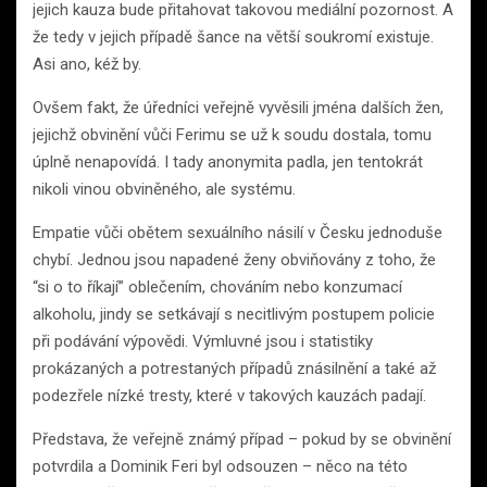
jejich kauza bude přitahovat takovou mediální pozornost. A
že tedy v jejich případě šance na větší soukromí existuje.
Asi ano, kéž by.
Ovšem fakt, že úředníci veřejně vyvěsili jména dalších žen,
jejichž obvinění vůči Ferimu se už k soudu dostala, tomu
úplně nenapovídá. I tady anonymita padla, jen tentokrát
nikoli vinou obviněného, ale systému.
Empatie vůči obětem sexuálního násilí v Česku jednoduše
chybí. Jednou jsou napadené ženy obviňovány z toho, že
“si o to říkají” oblečením, chováním nebo konzumací
alkoholu, jindy se setkávají s necitlivým postupem policie
při podávání výpovědi. Výmluvné jsou i statistiky
prokázaných a potrestaných případů znásilnění a také až
podezřele nízké tresty, které v takových kauzách padají.
Představa, že veřejně známý případ – pokud by se obvinění
potvrdila a Dominik Feri byl odsouzen – něco na této