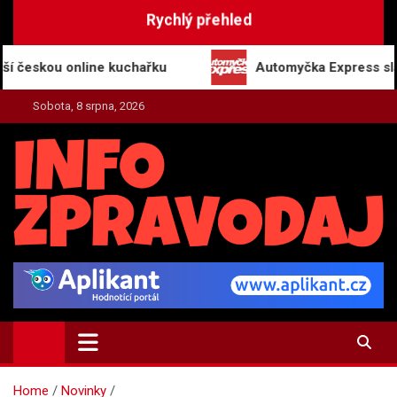
Skip
Rychlý přehled
to
content
ou online kuchařku
Automyčka Express slaví 20 le
Sobota, 8 srpna, 2026
INFO-ZPRAVODAJ.CZ
Zpravodajství | Press | Tiskové zprávy
Home
Novinky