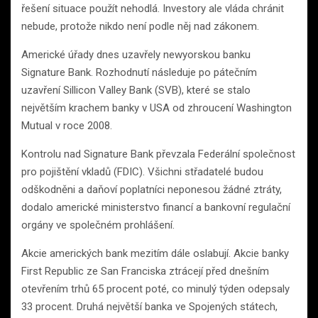
řešení situace použít nehodlá. Investory ale vláda chránit
nebude, protože nikdo není podle něj nad zákonem.
Americké úřady dnes uzavřely newyorskou banku
Signature Bank. Rozhodnutí následuje po pátečním
uzavření Sillicon Valley Bank (SVB), které se stalo
největším krachem banky v USA od zhroucení Washington
Mutual v roce 2008.
Kontrolu nad Signature Bank převzala Federální společnost
pro pojištění vkladů (FDIC). Všichni střadatelé budou
odškodněni a daňoví poplatníci neponesou žádné ztráty,
dodalo americké ministerstvo financí a bankovní regulační
orgány ve společném prohlášení.
Akcie amerických bank mezitím dále oslabují. Akcie banky
First Republic ze San Franciska ztrácejí před dnešním
otevřením trhů 65 procent poté, co minulý týden odepsaly
33 procent. Druhá největší banka ve Spojených státech,