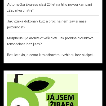
Automyčka Express slaví 20 let na trhu novou kampaní
„Zaparkuj chytře“
Jak vzniká dokonalý kvíz a proč na něm závisí naše
pozornost?
Morpheus8 je architekt vaší pleti. Jak probíhá hloubková
remodelace bez jizev?
Botulotoxin je cesta k mladistvému vzhledu bez skalpelu