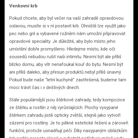
Venkovní krb
Pokud chcete, aby byl večer na vaší zahradě opravdovou
oslavou, musíte si v ní postavit krb. Ohniště lze využít jako
pec nebo gril a vybavené rožněm nám umožní připravovat
opravdové speciality. Je důležité, aby bylo místo jeho
umístění dobře promyšleno. Hledejme místo, kde oči
sousedů nebudou rušit naši intimitu. Nesmí být ale příliš
blízko domu, aby vítr nenafoukal kouř do bytu. Nesmí být
ani příliš daleko, aby přesun produktů nebyl příliš únavný.
Pokud bude naše “letní kuchyně” zastřešená, budeme tam
moci trávit čas i v deštivých dnech.
Stále populárnější jsou štěrkové zahrady, tedy kompozice
ze štěrku a rostlin z něj vyrůstajících. Plochy vysypané
štěrkem zahradu jistě opticky zvětší, stejně jako vytvoří
zázemí pro rostliny. Je to pěkné estetické řešení a zároveň
funkční, protože usnadňují péči. Díky nasypaným oblázkům