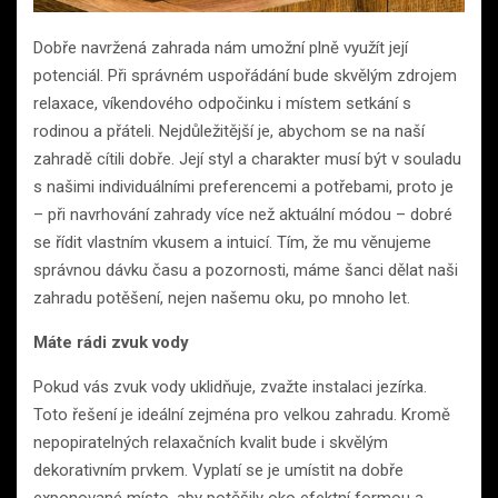
Dobře navržená zahrada nám umožní plně využít její
potenciál. Při správném uspořádání bude skvělým zdrojem
relaxace, víkendového odpočinku i místem setkání s
rodinou a přáteli. Nejdůležitější je, abychom se na naší
zahradě cítili dobře. Její styl a charakter musí být v souladu
s našimi individuálními preferencemi a potřebami, proto je
– při navrhování zahrady více než aktuální módou – dobré
se řídit vlastním vkusem a intuicí. Tím, že mu věnujeme
správnou dávku času a pozornosti, máme šanci dělat naši
zahradu potěšení, nejen našemu oku, po mnoho let.
Máte rádi zvuk vody
Pokud vás zvuk vody uklidňuje, zvažte instalaci jezírka.
Toto řešení je ideální zejména pro velkou zahradu. Kromě
nepopiratelných relaxačních kvalit bude i skvělým
dekorativním prvkem. Vyplatí se je umístit na dobře