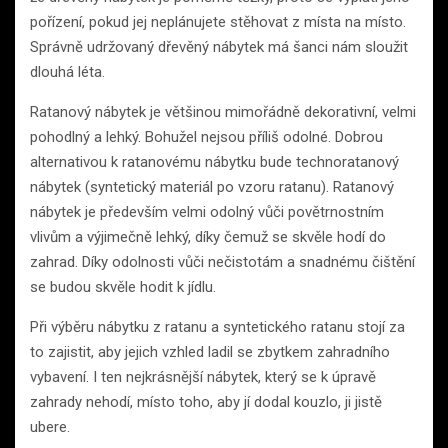
pořízení, pokud jej neplánujete stěhovat z místa na místo.
Správně udržovaný dřevěný nábytek má šanci nám sloužit
dlouhá léta.
Ratanový nábytek je většinou mimořádně dekorativní, velmi
pohodlný a lehký. Bohužel nejsou příliš odolné. Dobrou
alternativou k ratanovému nábytku bude technoratanový
nábytek (syntetický materiál po vzoru ratanu). Ratanový
nábytek je především velmi odolný vůči povětrnostním
vlivům a výjimečně lehký, díky čemuž se skvěle hodí do
zahrad. Díky odolnosti vůči nečistotám a snadnému čištění
se budou skvěle hodit k jídlu.
Při výběru nábytku z ratanu a syntetického ratanu stojí za
to zajistit, aby jejich vzhled ladil se zbytkem zahradního
vybavení. I ten nejkrásnější nábytek, který se k úpravě
zahrady nehodí, místo toho, aby jí dodal kouzlo, ji jistě
ubere.