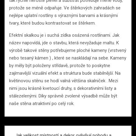
tak rychle neroste plevel a substrát potřebuje méně vody,
protože se méně odpařuje. Ve štěrkových zahradách se
nejlépe uplatní rostliny s výraznými barvami a krásnými
tvary, které budou kontrastovat se štěrkem.
Efektní skalkou je i suchá zídka osázená rostlinami. Jak
název napovídá, jde o stavbu, která nevyžaduje maltu. K
výrobě takové stěny potřebujeme ploché kameny (vrstvený
nebo tesaný kámen ) , které se naskládají na sebe. Kameny
by měly být položeny střídavě, protože to poskytne
zajímavější vizuální efekt a struktura bude stabilnější. Na
květinovou stěnu se hodí valná většina skalniček . Mezi
nimi jsou krásně kvetoucí druhy, s dekorativními listy a
stálezelenými. Díky správně zvolené výsadbě může být
naše stěna atraktivní po celý rok.
Navigace
Jak velikost místností a dekor ovlivňují pohodu a