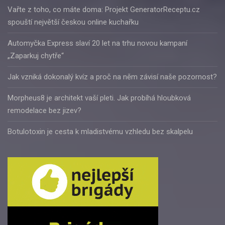
Vařte z toho, co máte doma: Projekt GeneratorReceptu.cz
spouští největší českou online kuchařku
Automyčka Express slaví 20 let na trhu novou kampaní
„Zaparkuj chytře“
Jak vzniká dokonalý kvíz a proč na něm závisí naše pozornost?
Morpheus8 je architekt vaší pleti. Jak probíhá hloubková
remodelace bez jizev?
Botulotoxin je cesta k mladistvému vzhledu bez skalpelu