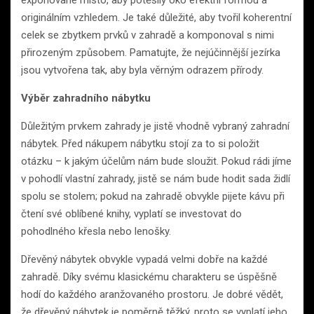
exponované místo, aby potěšily oko efektní formou a
originálním vzhledem. Je také důležité, aby tvořil koherentní
celek se zbytkem prvků v zahradě a komponoval s nimi
přirozeným způsobem. Pamatujte, že nejúčinnější jezírka
jsou vytvořena tak, aby byla věrným odrazem přírody.
Výběr zahradního nábytku
Důležitým prvkem zahrady je jistě vhodně vybraný zahradní
nábytek. Před nákupem nábytku stojí za to si položit
otázku – k jakým účelům nám bude sloužit. Pokud rádi jíme
v pohodlí vlastní zahrady, jistě se nám bude hodit sada židlí
spolu se stolem; pokud na zahradě obvykle pijete kávu při
čtení své oblíbené knihy, vyplatí se investovat do
pohodlného křesla nebo lenošky.
Dřevěný nábytek obvykle vypadá velmi dobře na každé
zahradě. Díky svému klasickému charakteru se úspěšně
hodí do každého aranžovaného prostoru. Je dobré vědět,
že dřevěný nábytek je poměrně těžký, proto se vyplatí jeho