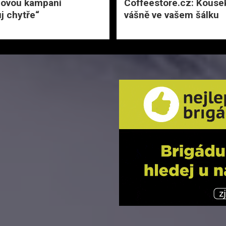
novou kampaní
Coffeestore.cz: Kousek
j chytře“
vášně ve vašem šálku