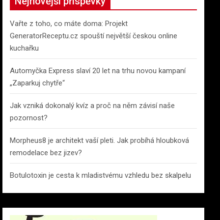
Nejnovější příspěvky
Vařte z toho, co máte doma: Projekt
GeneratorReceptu.cz spouští největší českou online
kuchařku
Automyčka Express slaví 20 let na trhu novou kampaní
„Zaparkuj chytře“
Jak vzniká dokonalý kvíz a proč na něm závisí naše
pozornost?
Morpheus8 je architekt vaší pleti. Jak probíhá hloubková
remodelace bez jizev?
Botulotoxin je cesta k mladistvému vzhledu bez skalpelu