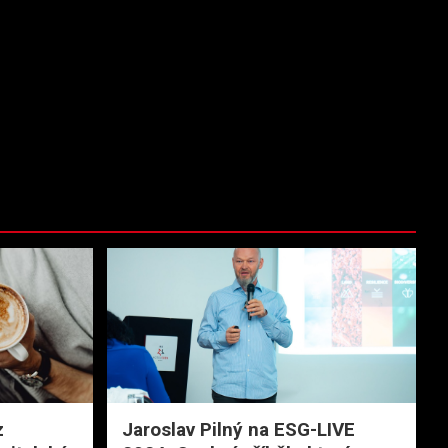
z
Jaroslav Pilný na ESG-LIVE