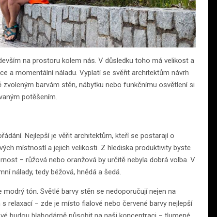
devším na prostoru kolem nás. V důsledku toho má velikost a
ce a momentální náladu. Vyplatí se svěřit architektům návrh
 zvoleným barvám stěn, nábytku nebo funkčnímu osvětlení si
rývaným potěšením.
ání. Nejlepší je věřit architektům, kteří se postarají o
ch místností a jejich velikosti. Z hlediska produktivity byste
rnost – růžová nebo oranžová by určitě nebyla dobrá volba. V
imní nálady, tedy béžová, hnědá a šedá.
le modrý tón. Světlé barvy stěn se nedoporučují nejen na
n s relaxací – zde je místo fialové nebo červené barvy nejlepší
nové budou blahodárně působit na naši koncentraci – tlumené,