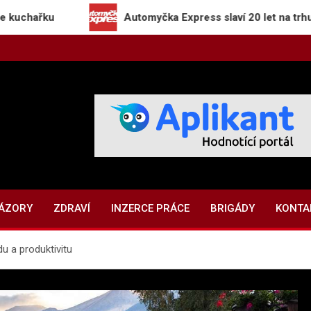
Automyčka Express slaví 20 let na trhu novou ka
NÁZORY
ZDRAVÍ
INZERCE PRÁCE
BRIGÁDY
KONTA
du a produktivitu