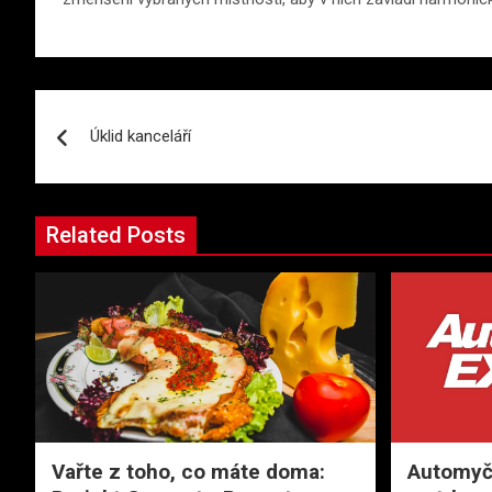
Navigace
Úklid kanceláří
pro
příspěvek
Related Posts
Vařte z toho, co máte doma:
Automyčk