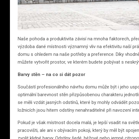
Naše pohoda a produktivita závisí na mnoha faktorech, pře
výzdoba dané místnosti významný vliv na efektivitu naší prá
domu s ohledem na naše potřeby a preference. Díky vhodně
můžete vytvořit prostor, ve kterém budete pobývat s nesk
Barvy stěn – na co si dát pozor
Součástí profesionálního návrhu domu může být i jeho uspořád
optimální barevnost stěn přizpůsobenou charakteru jednotlivý
se měli vzdát jasných odstínů, které by mohly odvádět pozo
ložnicích jsou hitem odstíny nenahraditelné při navození int
Pokud je však místnost docela malá, je lepší vsadit na svět
pracovišti, ale ani v obývacím pokoji, který by měl být spoje
zvolit klidné barvy. Odstíny šedé, béžové nebo jemné citro