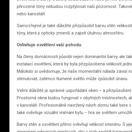
přirozené tóny nebudou rozptylovat naši pozornost. Takové 
nebo kanceláří.
Samozřejmě je také důležité přizpůsobit barvu stěn velikost
tóny, které ji opticky zmenší a zajistí útulnou atmosféru.
Ovlivňuje osvětlení vaši pohodu
Na členy domácnosti působí nejen dominantní barvy, ale tak
instalací osvětlení, která by byla přizpůsobena velikosti jed
Málokdo si uvědomuje, že naše momentální nálada závisí na 
stimulovat, zatímco tlumené světlo může způsobit únavu.
Velmi důležité je správné uspořádání oken – a přizpůsobení jej
Prostorná okna budou fungovat v obytných místnostech, ale 
v kanceláři. Profesionálně navržený návrh domu také bere v 
také ovlivňuje vizuální vnímání bytu – hra se světlem umožňu
Barvy stěn a osvětlení přímo ovlivňují velikost interiéru. S j
zmenšení vybraných místností, aby v nich zavládl harmonick