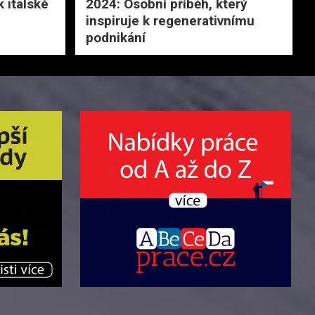
 italské
2024: Osobní příběh, který
inspiruje k regenerativnímu
podnikání