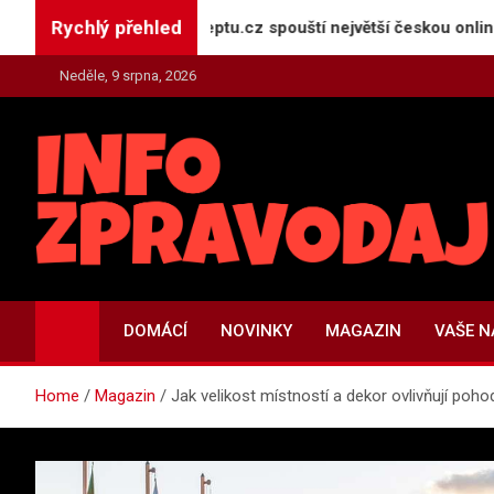
Skip
Rychlý přehled
t GeneratorReceptu.cz spouští největší českou online kuchařku
to
content
Neděle, 9 srpna, 2026
INFO-ZPRAVODAJ.CZ
Zpravodajství | Press | Tiskové zprávy
DOMÁCÍ
NOVINKY
MAGAZIN
VAŠE 
Home
Magazin
Jak velikost místností a dekor ovlivňují poho