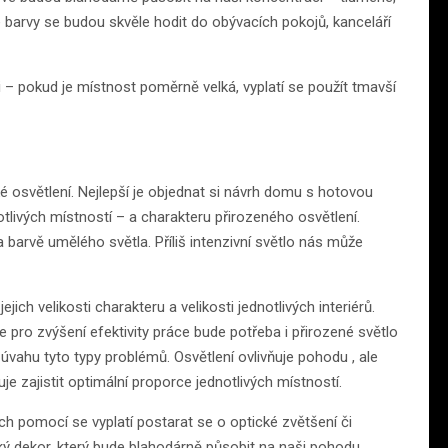
barvy se budou skvěle hodit do obývacích pokojů, kanceláří
i – pokud je místnost poměrně velká, vyplatí se použít tmavší
é osvětlení. Nejlepší je objednat si návrh domu s hotovou
notlivých místností – a charakteru přirozeného osvětlení.
barvě umělého světla. Příliš intenzivní světlo nás může
ich velikosti charakteru a velikosti jednotlivých interiérů.
pro zvýšení efektivity práce bude potřeba i přirozené světlo
úvahu tyto typy problémů. Osvětlení ovlivňuje pohodu , ale
je zajistit optimální proporce jednotlivých místností.
ejich pomocí se vyplatí postarat se o optické zvětšení či
ý dekor, který bude blahodárně působit na naši pohodu.