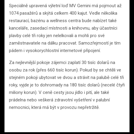
Speciálně upravená výletní loď MV Gemini má pojmout až
1074 pasažérů a skýtá celkem 400 kajut. Vedle několika
restaurací, bazénu a wellness centra bude nabízet také
kanceláře, zasedací místnosti a knihovnu, aby účastníci
plavby celé tři roky jen nelelkovali a mohli pro své
zaměstnavatele na dálku pracovat. Samozřejmostí je tím
pádem i vysokorychlostní internetové připojení.
Za nejlevnější pokoje zájemci zaplatí 30 tisíc dolarů na
osobu za rok (přes 660 tisíc korun). Pokud by se chtěli ve
stejném pokoji ubytovat ve dvou a strávit na palubě celé tři
roky, vyjde je to dohromady na 180 tisíc dolarů (necelé čtyři
miliony korun). V ceně cesty jsou jídlo i pití, ale také
prádelna nebo veškerá zdravotní vyšetření v palubní
nemocnici, která má být v provozu nepřetržitě.