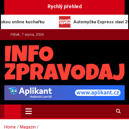
Skip
Rychlý přehled
to
content
nline kuchařku
Automyčka Express slaví 20 let na 
Pátek, 7 srpna, 2026
INFO-ZPRAVODAJ.CZ
Zpravodajství | Press | Tiskové zprávy
Home
Magazin