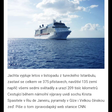
Jachta vypluje letos v listopadu z tureckého Istanbulu,
zastaví se celkem ve 375 přístavech, navštíví 135 zemí
napříč všemi sedmi světadíly a urazí 209 tisíc kilometrů.
Cestující během námořní výpravy uvidí sochu Krista
Spasitele v Riu de Janeiru, pyramidy v Gíze i Velkou čínskou
zeď. Píše o tom zpravodajský web stanice CNN.