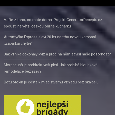
Vařte z toho, co máte doma: Projekt GeneratorReceptu.cz
spouští největší českou online kuchařku
Automyčka Express slaví 20 let na trhu novou kampaní
„Zaparkuj chytře“
Jak vzniká dokonalý kvíz a proč na něm závisí naše pozornost?
Morpheus8 je architekt vaší pleti. Jak probíhá hloubková
remodelace bez jizev?
Botulotoxin je cesta k mladistvému vzhledu bez skalpelu