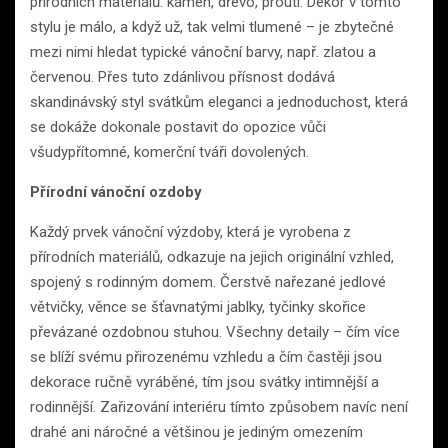
přírodních materiálů: kámen, dřevo, proutí. Dekor v tomto
stylu je málo, a když už, tak velmi tlumené – je zbytečné
mezi nimi hledat typické vánoční barvy, např. zlatou a
červenou. Přes tuto zdánlivou přísnost dodává
skandinávský styl svátkům eleganci a jednoduchost, která
se dokáže dokonale postavit do opozice vůči
všudypřítomné, komerční tváři dovolených.
Přírodní vánoční ozdoby
Každý prvek vánoční výzdoby, která je vyrobena z
přírodních materiálů, odkazuje na jejich originální vzhled,
spojený s rodinným domem. Čerstvě nařezané jedlové
větvičky, věnce se šťavnatými jablky, tyčinky skořice
převázané ozdobnou stuhou. Všechny detaily – čím více
se blíží svému přirozenému vzhledu a čím častěji jsou
dekorace ručně vyráběné, tím jsou svátky intimnější a
rodinnější. Zařizování interiéru tímto způsobem navíc není
drahé ani náročné a většinou je jediným omezením