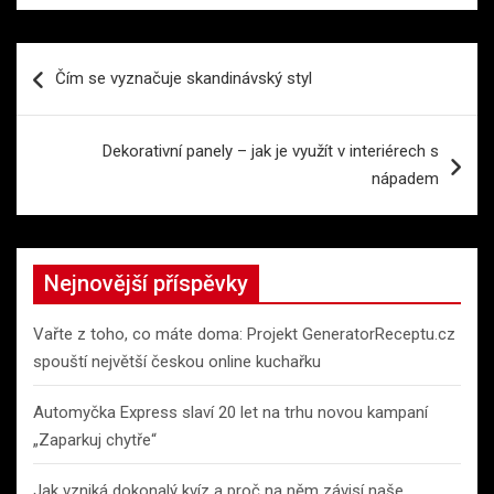
Navigace
Čím se vyznačuje skandinávský styl
pro
příspěvek
Dekorativní panely – jak je využít v interiérech s
nápadem
Nejnovější příspěvky
Vařte z toho, co máte doma: Projekt GeneratorReceptu.cz
spouští největší českou online kuchařku
Automyčka Express slaví 20 let na trhu novou kampaní
„Zaparkuj chytře“
Jak vzniká dokonalý kvíz a proč na něm závisí naše