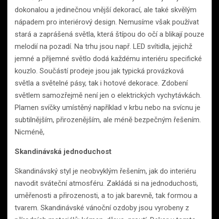
dokonalou a jedinečnou vnější dekorací, ale také skvělým
nápadem pro interiérový design. Nemusíme však používat
stará a zaprášená světla, která štípou do očí a blikají pouze
melodií na pozadí. Na trhu jsou např. LED svítidla, jejichž
jemné a příjemné světlo dodá každému interiéru specifické
kouzlo. Součástí prodeje jsou jak typická provázková
světla a světelné pásy, tak i hotové dekorace. Zdobení
světlem samozřejmě není jen o elektrických vychytávkách.
Plamen svíčky umístěný například v krbu nebo na svícnu je
subtilnějším, přirozenějším, ale méně bezpečným řešením.
Nicméně,
Skandinávská jednoduchost
Skandinávský styl je neobvyklým řešením, jak do interiéru
navodit sváteční atmosféru. Zakládá si na jednoduchosti,
uměřenosti a přirozenosti, a to jak barevně, tak formou a
tvarem. Skandinávské vánoční ozdoby jsou vyrobeny z