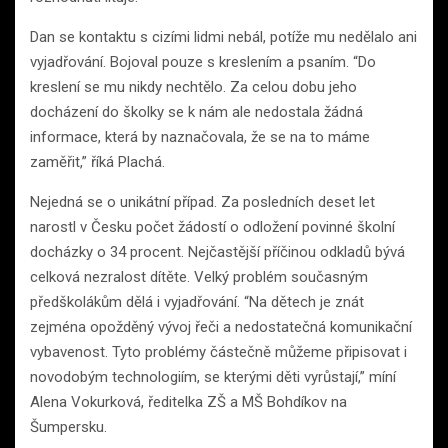
Dan se kontaktu s cizími lidmi nebál, potíže mu nedělalo ani
vyjadřování. Bojoval pouze s kreslením a psaním. “Do
kreslení se mu nikdy nechtělo. Za celou dobu jeho
docházení do školky se k nám ale nedostala žádná
informace, která by naznačovala, že se na to máme
zaměřit,” říká Plachá.
Nejedná se o unikátní případ. Za posledních deset let
narostl v Česku počet žádostí o odložení povinné školní
docházky o 34 procent. Nejčastější příčinou odkladů bývá
celková nezralost dítěte. Velký problém současným
předškolákům dělá i vyjadřování. “Na dětech je znát
zejména opožděný vývoj řeči a nedostatečná komunikační
vybavenost. Tyto problémy částečně můžeme připisovat i
novodobým technologiím, se kterými děti vyrůstají,” míní
Alena Vokurková, ředitelka ZŠ a MŠ Bohdíkov na
Šumpersku.