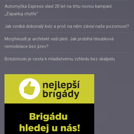
Automyčka Express slaví 20 let na trhu novou kampaní
„Zaparkuj chytře“
Jak vzniká dokonalý kvíz a proč na něm závisí naše pozornost?
Morpheus8 je architekt vaší pleti. Jak probíhá hloubková
remodelace bez jizev?
Botulotoxin je cesta k mladistvému vzhledu bez skalpelu