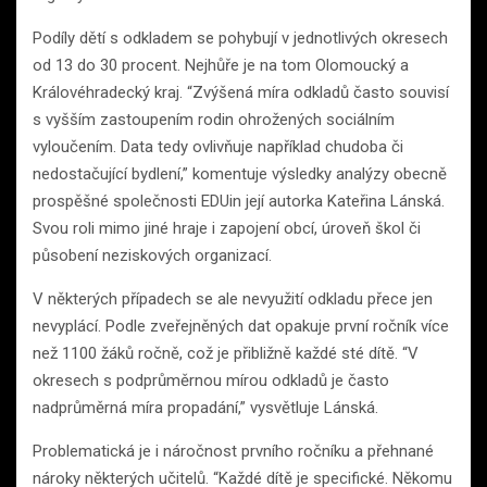
Podíly dětí s odkladem se pohybují v jednotlivých okresech
od 13 do 30 procent. Nejhůře je na tom Olomoucký a
Královéhradecký kraj. “Zvýšená míra odkladů často souvisí
s vyšším zastoupením rodin ohrožených sociálním
vyloučením. Data tedy ovlivňuje například chudoba či
nedostačující bydlení,” komentuje výsledky analýzy obecně
prospěšné společnosti EDUin její autorka Kateřina Lánská.
Svou roli mimo jiné hraje i zapojení obcí, úroveň škol či
působení neziskových organizací.
V některých případech se ale nevyužití odkladu přece jen
nevyplácí. Podle zveřejněných dat opakuje první ročník více
než 1100 žáků ročně, což je přibližně každé sté dítě. “V
okresech s podprůměrnou mírou odkladů je často
nadprůměrná míra propadání,” vysvětluje Lánská.
Problematická je i náročnost prvního ročníku a přehnané
nároky některých učitelů. “Každé dítě je specifické. Někomu