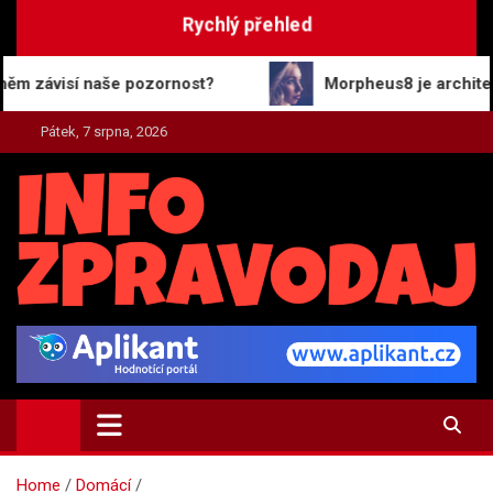
Skip
Rychlý přehled
to
content
í naše pozornost?
Morpheus8 je architekt vaší ple
Pátek, 7 srpna, 2026
INFO-ZPRAVODAJ.CZ
Zpravodajství | Press | Tiskové zprávy
Home
Domácí