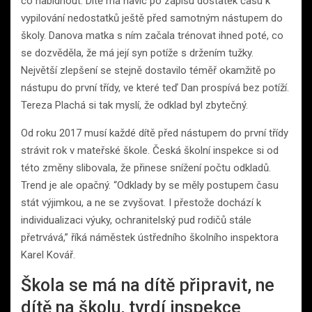
co nabídnout. Dítě má navíc po zápisu dostatek času k
vypilování nedostatků ještě před samotným nástupem do
školy. Danova matka s ním začala trénovat ihned poté, co
se dozvěděla, že má její syn potíže s držením tužky.
Největší zlepšení se stejně dostavilo téměř okamžitě po
nástupu do první třídy, ve které teď Dan prospívá bez potíží.
Tereza Plachá si tak myslí, že odklad byl zbytečný.
Od roku 2017 musí každé dítě před nástupem do první třídy
strávit rok v mateřské škole. Česká školní inspekce si od
této změny slibovala, že přinese snížení počtu odkladů.
Trend je ale opačný. “Odklady by se měly postupem času
stát výjimkou, a ne se zvyšovat. I přestože dochází k
individualizaci výuky, ochranitelský pud rodičů stále
přetrvává,” říká náměstek ústředního školního inspektora
Karel Kovář.
Škola se má na dítě připravit, ne
dítě na školu, tvrdí inspekce