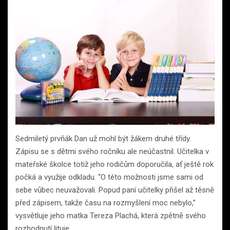
Sedmiletý prvňák Dan už mohl být žákem druhé třídy.
Zápisu se s dětmi svého ročníku ale neúčastnil. Učitelka v
mateřské školce totiž jeho rodičům doporučila, ať ještě rok
počká a využije odkladu. “O této možnosti jsme sami od
sebe vůbec neuvažovali. Popud paní učitelky přišel až těsně
před zápisem, takže času na rozmyšlení moc nebylo,”
vysvětluje jeho matka Tereza Plachá, která zpětně svého
rozhodnutí lituje.