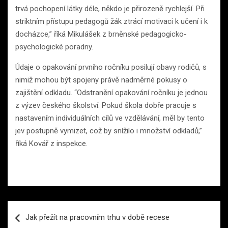
trvá pochopení látky déle, někdo je přirozeně rychlejší. Při
striktním přístupu pedagogů žák ztrácí motivaci k učení i k
docházce,” říká Mikulášek z brněnské pedagogicko-
psychologické poradny.
Údaje o opakování prvního ročníku posilují obavy rodičů, s
nimiž mohou být spojeny právě nadměrné pokusy o
zajištění odkladu. “Odstranění opakování ročníku je jednou
z výzev českého školství. Pokud škola dobře pracuje s
nastavením individuálních cílů ve vzdělávání, měl by tento
jev postupně vymizet, což by snížilo i množství odkladů,”
říká Kovář z inspekce.
Navigace
Jak přežít na pracovním trhu v době recese
pro