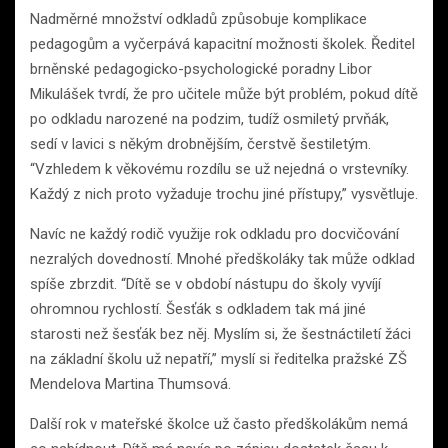
Nadměrné množství odkladů způsobuje komplikace
pedagogům a vyčerpává kapacitní možnosti školek. Ředitel
brněnské pedagogicko-psychologické poradny Libor
Mikulášek tvrdí, že pro učitele může být problém, pokud dítě
po odkladu narozené na podzim, tudíž osmiletý prvňák,
sedí v lavici s někým drobnějším, čerstvě šestiletým.
“Vzhledem k věkovému rozdílu se už nejedná o vrstevníky.
Každý z nich proto vyžaduje trochu jiné přístupy,” vysvětluje.
Navíc ne každý rodič využije rok odkladu pro docvičování
nezralých dovedností. Mnohé předškoláky tak může odklad
spíše zbrzdit. “Dítě se v období nástupu do školy vyvíjí
ohromnou rychlostí. Šesťák s odkladem tak má jiné
starosti než šesťák bez něj. Myslím si, že šestnáctiletí žáci
na základní školu už nepatří,” myslí si ředitelka pražské ZŠ
Mendelova Martina Thumsová.
Další rok v mateřské školce už často předškolákům nemá