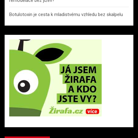
remodelace bez jizev?
Botulotoxin je cesta k mladistvému vzhledu bez skalpelu