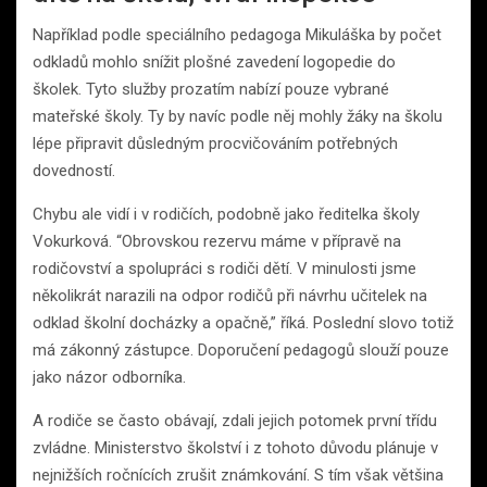
Například podle speciálního pedagoga Mikuláška by počet
odkladů mohlo snížit plošné zavedení logopedie do
školek. Tyto služby prozatím nabízí pouze vybrané
mateřské školy. Ty by navíc podle něj mohly žáky na školu
lépe připravit důsledným procvičováním potřebných
dovedností.
Chybu ale vidí i v rodičích, podobně jako ředitelka školy
Vokurková. “Obrovskou rezervu máme v přípravě na
rodičovství a spolupráci s rodiči dětí. V minulosti jsme
několikrát narazili na odpor rodičů při návrhu učitelek na
odklad školní docházky a opačně,” říká. Poslední slovo totiž
má zákonný zástupce. Doporučení pedagogů slouží pouze
jako názor odborníka.
A rodiče se často obávají, zdali jejich potomek první třídu
zvládne. Ministerstvo školství i z tohoto důvodu plánuje v
nejnižších ročnících zrušit známkování. S tím však většina