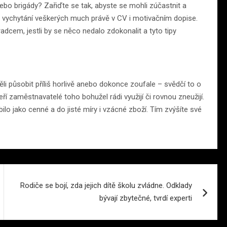
bo brigády? Zařiďte se tak, abyste se mohli zúčastnit a
 o vychytání veškerých much právě v CV i motivačním dopise.
cem, jestli by se něco nedalo zdokonalit a tyto tipy
 působit příliš horlivě anebo dokonce zoufale – svědčí to o
í zaměstnavatelé toho bohužel rádi využijí či rovnou zneužijí.
bilo jako cenné a do jisté míry i vzácné zboží. Tím zvýšíte své
Rodiče se bojí, zda jejich dítě školu zvládne. Odklady
bývají zbytečné, tvrdí experti