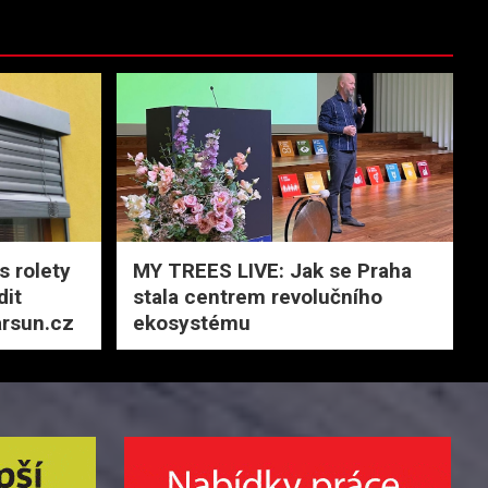
s rolety
MY TREES LIVE: Jak se Praha
dit
stala centrem revolučního
arsun.cz
ekosystému