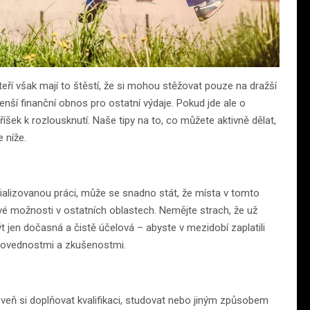
ří však mají to štěstí, že si mohou stěžovat pouze na dražší
enší finanční obnos pro ostatní výdaje. Pokud jde ale o
íšek k rozlousknutí. Naše tipy na to, co můžete aktivně dělat,
 níže.
ializovanou práci, může se snadno stát, že místa v tomto
své možnosti v ostatních oblastech. Nemějte strach, že už
t jen dočasná a čistě účelová – abyste v mezidobí zaplatili
i dovednostmi a zkušenostmi.
veň si doplňovat kvalifikaci, studovat nebo jiným způsobem