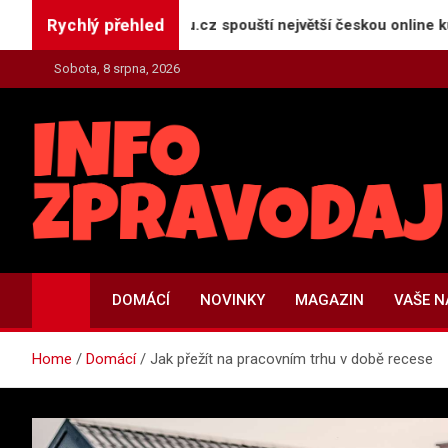
Skip
Rychlý přehled
GeneratorReceptu.cz spouští největší českou online kuchařku
to
content
Sobota, 8 srpna, 2026
INFO-ZPRAVODAJ.CZ
Zpravodajství | Press | Tiskové zprávy
DOMÁCÍ
NOVINKY
MAGAZIN
VAŠE 
Home
Domácí
Jak přežít na pracovním trhu v době recese