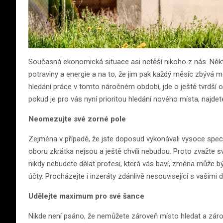
Současná ekonomická situace asi netěší nikoho z nás. Někte
potraviny a energie a na to, že jim pak každý měsíc zbývá m
hledání práce v tomto náročném období, jde o ještě tvrdší oř
pokud je pro vás nyní prioritou hledání nového místa, najdete
Neomezujte své zorné pole
Zejména v případě, že jste doposud vykonávali vysoce spec
oboru zkrátka nejsou a ještě chvíli nebudou. Proto zvažte 
nikdy nebudete dělat profesi, která vás baví, změna může bý
účty. Procházejte i inzeráty zdánlivě nesouvisející s vašim
Udělejte maximum pro své šance
Nikde není psáno, že nemůžete zároveň místo hledat a záro