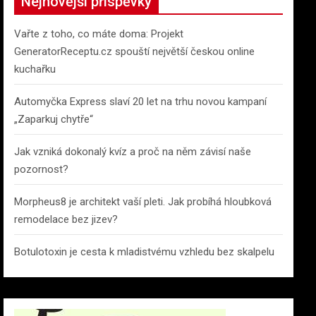
Nejnovější příspěvky
Vařte z toho, co máte doma: Projekt
GeneratorReceptu.cz spouští největší českou online
kuchařku
Automyčka Express slaví 20 let na trhu novou kampaní
„Zaparkuj chytře“
Jak vzniká dokonalý kvíz a proč na něm závisí naše
pozornost?
Morpheus8 je architekt vaší pleti. Jak probíhá hloubková
remodelace bez jizev?
Botulotoxin je cesta k mladistvému vzhledu bez skalpelu