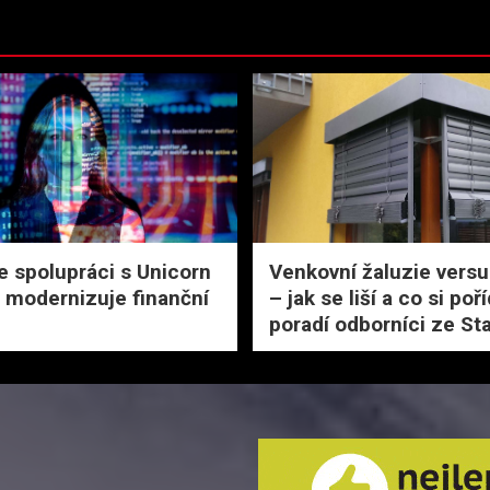
 spolupráci s Unicorn
Venkovní žaluzie versu
modernizuje finanční
– jak se liší a co si poří
poradí odborníci ze St