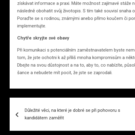
získávat informace a praxi. Máte možnost zajímavé stáže ne
následně obohatit svůj životopis. S tím také souvisí snaha
Poraďte se s rodinou, známými anebo přímo koučem či porad
implementujte.
Chytře skryjte své obavy
Při komunikaci s potenciálním zaměstnavatelem byste neměli
tom, že jste ochotni k až příliš mnoha kompromisům a někteř
Dbejte na svou důstojnost a na to, aby to, co nabízíte, půso
šance a nebudete mít pocit, že jste se zaprodali.
Navigace
Důležité věci, na které je dobré se při pohovoru s
pro
kandidátem zaměřit
příspěvek