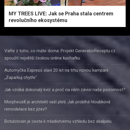
MY TREES LIVE: Jak se Praha stala centrem
revolučního ekosystému
Vařte z toho, co máte doma: Projekt GeneratorReceptu.cz
spouští největší českou online kuchařku
Automyčka Express slaví 20 let na trhu novou kampaní
„Zaparkuj chytře“
Jak vzniká dokonalý kvíz a proč na něm závisí naše pozornost?
Morpheus8 je architekt vaší pleti. Jak probíhá hloubková
remodelace bez jizev?
Botulotoxin je cesta k mladistvému vzhledu bez skalpelu