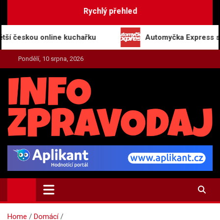
Skip
Rychlý přehled
to
content
kou online kuchařku
Automyčka Express slaví 20 le
Pondělí, 10 srpna, 2026
INFO-ZPRAVODAJ.CZ
Zpravodajství | Press | Tiskové zprávy
Home
Domácí