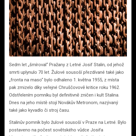
Sedm let „šmíroval“ Pražany z Letné Josif Stalin, od jehož
smrti uplynulo 70 let. Žulové sousoší přezdívané také jako
„fronta na maso“ bylo odhaleno 1. května 1955, z místa
pak zmizelo díky veřejné Chruščovově kritice roku 1962.
Odstřelením pomníku byl definitivně zničen i kult Stalina.
Dnes na jeho místě stojí Novákův Metronom, nazývaný
také jako kyvadlo či stroj času.
Stalinův pomník bylo žulové sousoší v Praze na Letné. Bylo
postaveno na počest sovětského vůdce Josifa