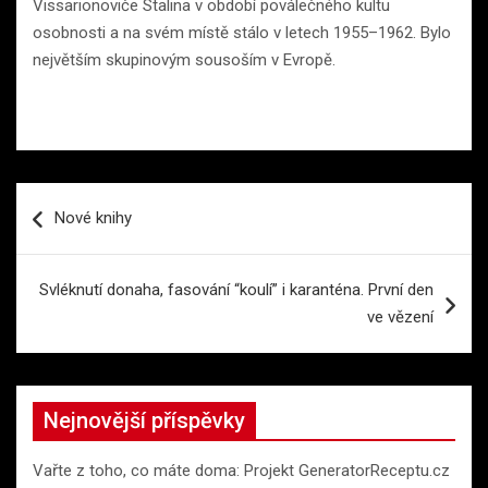
Vissarionoviče Stalina v období poválečného kultu
osobnosti a na svém místě stálo v letech 1955–1962. Bylo
největším skupinovým sousoším v Evropě.
Navigace
Nové knihy
pro
příspěvek
Svléknutí donaha, fasování “koulí” i karanténa. První den
ve vězení
Nejnovější příspěvky
Vařte z toho, co máte doma: Projekt GeneratorReceptu.cz