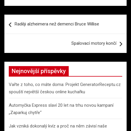
Navigace
Raději alzheimera než demenci Bruce Willise
pro
příspěvek
Spalovací motory končí
Nejnovější příspěvky
Vařte z toho, co máte doma: Projekt GeneratorReceptu.cz
spouští největší českou online kuchařku
Automyčka Express slaví 20 let na trhu novou kampaní
„Zaparkuj chytře“
Jak vzniká dokonalý kvíz a proč na něm závisí naše