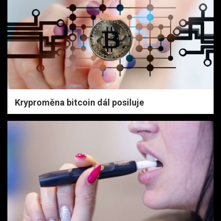
Kryproměna bitcoin dál posiluje