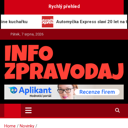
Skip
Rychlý přehled
to
content
hařku
Automyčka Express slaví 20 let na trhu nov
Pátek, 7 srpna, 2026
INFO-ZPRAVODAJ.CZ
Zpravodajství | Press | Tiskové zprávy
Home
Novinky