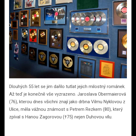
Dlouhých 55 let se jim dařilo tutlat jejich milostný románek.
Až teď je konečně vše vyzrazeno. Jaroslava Obermaierová
(76), kterou dnes všichni znají jako drbna Vilmu Nyklovou z
Ulice, měla vážnou známost s Petrem Rezkem (80), který
zpíval s Hanou Zagorovou (†75) nejen Duhovou vílu.