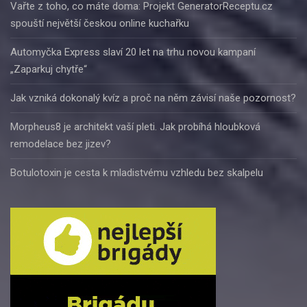
Vařte z toho, co máte doma: Projekt GeneratorReceptu.cz
spouští největší českou online kuchařku
Automyčka Express slaví 20 let na trhu novou kampaní
„Zaparkuj chytře“
Jak vzniká dokonalý kvíz a proč na něm závisí naše pozornost?
Morpheus8 je architekt vaší pleti. Jak probíhá hloubková
remodelace bez jizev?
Botulotoxin je cesta k mladistvému vzhledu bez skalpelu