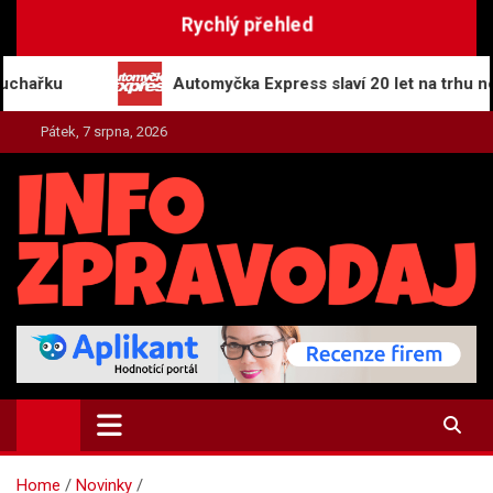
Skip
Rychlý přehled
to
content
u
Automyčka Express slaví 20 let na trhu novou ka
Pátek, 7 srpna, 2026
INFO-ZPRAVODAJ.CZ
Zpravodajství | Press | Tiskové zprávy
Home
Novinky