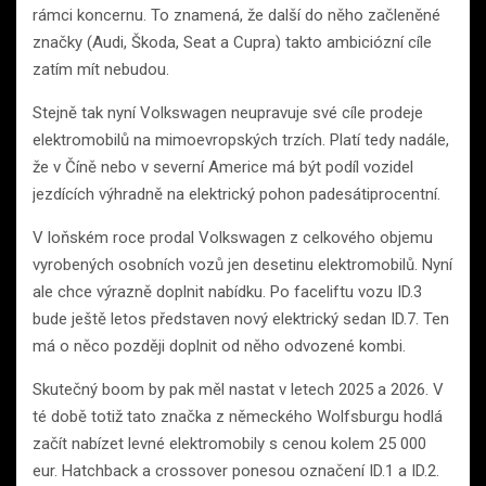
rámci koncernu. To znamená, že další do něho začleněné
značky (Audi, Škoda, Seat a Cupra) takto ambiciózní cíle
zatím mít nebudou.
Stejně tak nyní Volkswagen neupravuje své cíle prodeje
elektromobilů na mimoevropských trzích. Platí tedy nadále,
že v Číně nebo v severní Americe má být podíl vozidel
jezdících výhradně na elektrický pohon padesátiprocentní.
V loňském roce prodal Volkswagen z celkového objemu
vyrobených osobních vozů jen desetinu elektromobilů. Nyní
ale chce výrazně doplnit nabídku. Po faceliftu vozu ID.3
bude ještě letos představen nový elektrický sedan ID.7. Ten
má o něco později doplnit od něho odvozené kombi.
Skutečný boom by pak měl nastat v letech 2025 a 2026. V
té době totiž tato značka z německého Wolfsburgu hodlá
začít nabízet levné elektromobily s cenou kolem 25 000
eur. Hatchback a crossover ponesou označení ID.1 a ID.2.