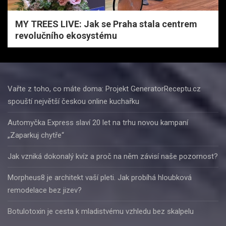
MY TREES LIVE: Jak se Praha stala centrem
revolučního ekosystému
Vařte z toho, co máte doma: Projekt GeneratorReceptu.cz
spouští největší českou online kuchařku
Automyčka Express slaví 20 let na trhu novou kampaní
„Zaparkuj chytře“
Jak vzniká dokonalý kvíz a proč na něm závisí naše pozornost?
Morpheus8 je architekt vaší pleti. Jak probíhá hloubková
remodelace bez jizev?
Botulotoxin je cesta k mladistvému vzhledu bez skalpelu