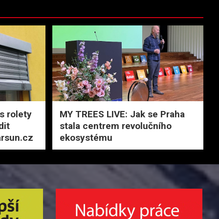
s rolety
MY TREES LIVE: Jak se Praha
dit
stala centrem revolučního
arsun.cz
ekosystému