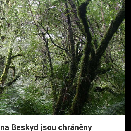
jina Beskyd jsou chráněny