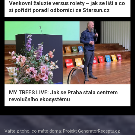
Venkovní žaluzie versus rolety – jak se liší a co
si pořídit poradí odborníci ze Starsun.cz
MY TREES LIVE: Jak se Praha stala centrem
revolučního ekosystému
Vařte z toho, co máte doma: Projekt GeneratorReceptu.cz