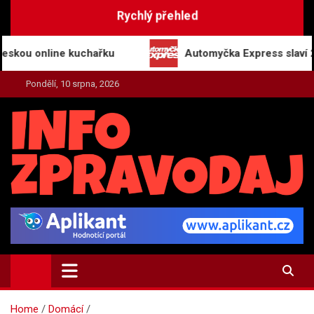
Skip
Rychlý přehled
to
content
online kuchařku
Automyčka Express slaví 20 let na
Pondělí, 10 srpna, 2026
INFO-ZPRAVODAJ.CZ
Zpravodajství | Press | Tiskové zprávy
Home
Domácí