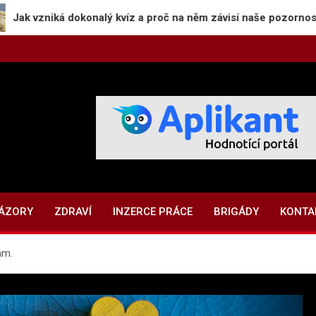
okonalý kvíz a proč na něm závisí naše pozornost?
NÁZORY
ZDRAVÍ
INZERCE PRÁCE
BRIGÁDY
KONTA
ám.