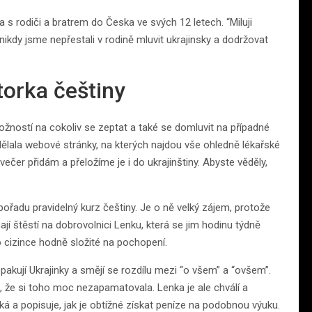
 s rodiči a bratrem do Česka ve svých 12 letech. “Miluji
u, nikdy jsme nepřestali v rodině mluvit ukrajinsky a dodržovat
torka češtiny
ožností na cokoliv se zeptat a také se domluvit na případné
ělala webové stránky, na kterých najdou vše ohledně lékařské
ečer přidám a přeložíme je i do ukrajinštiny. Abyste věděly,
 pořadu pravidelný kurz češtiny. Je o ně velký zájem, protože
jí štěstí na dobrovolnici Lenku, která se jim hodinu týdně
ro cizince hodně složité na pochopení.
pakují Ukrajinky a smějí se rozdílu mezi “o všem” a “ovšem”.
it, že si toho moc nezapamatovala. Lenka je ale chválí a
íká a popisuje, jak je obtížné získat peníze na podobnou výuku.