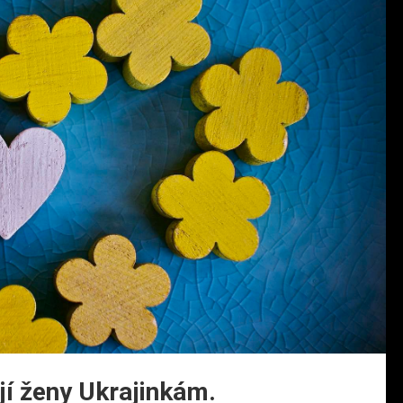
ají ženy Ukrajinkám.