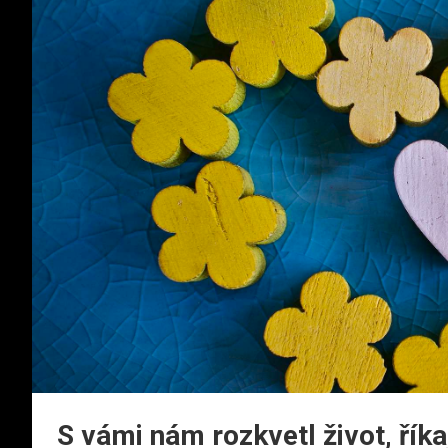
S vámi nám rozkvetl život, řík