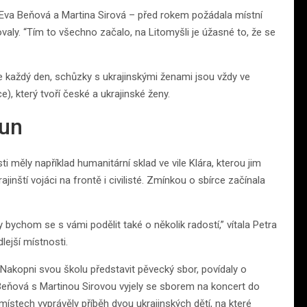
Eva Beňová a Martina Sirová – před rokem požádala místní
tovaly. “Tím to všechno začalo, na Litomyšli je úžasné to, že se
 každý den, schůzky s ukrajinskými ženami jsou vždy ve
), který tvoří české a ukrajinské ženy.
run
ti měly například humanitární sklad ve vile Klára, kterou jim
rajinští vojáci na frontě i civilisté. Zmínkou o sbírce začínala
ychom se s vámi podělit také o několik radostí,” vítala Petra
lejší místnosti.
Nakopni svou školu představit pěvecký sbor, povídaly o
Beňová s Martinou Sirovou vyjely se sborem na koncert do
ístech vyprávěly příběh dvou ukrajinských dětí, na které