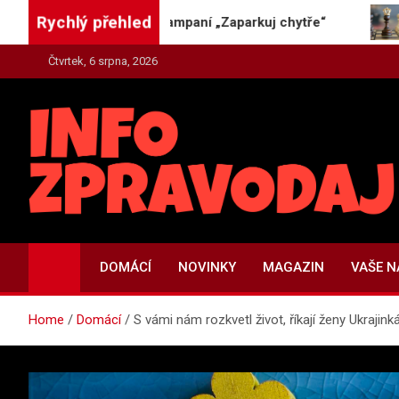
Skip
Rychlý přehled
trhu novou kampaní „Zaparkuj chytře“
Jak vzniká d
to
content
Čtvrtek, 6 srpna, 2026
INFO-ZPRAVODAJ.CZ
Zpravodajství | Press | Tiskové zprávy
DOMÁCÍ
NOVINKY
MAGAZIN
VAŠE 
Home
Domácí
S vámi nám rozkvetl život, říkají ženy Ukrajink