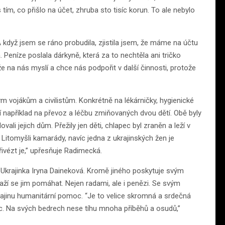
 tím, co přišlo na účet, zhruba sto tisíc korun. To ale nebylo
 když jsem se ráno probudila, zjistila jsem, že máme na účtu
. Peníze poslala dárkyně, která za to nechtěla ani tričko
e na nás myslí a chce nás podpořit v další činnosti, protože
 vojákům a civilistům. Konkrétně na lékárničky, hygienické
ijí například na převoz a léčbu zmiňovaných dvou dětí. Obě byly
ali jejich dům. Přežily jen děti, chlapec byl zraněn a leží v
 Litomyšli kamarády, navíc jedna z ukrajinských žen je
přivézt je,” upřesňuje Radimecká.
ště Ukrajinka Iryna Daineková. Kromě jiného poskytuje svým
ží se jim pomáhat. Nejen radami, ale i penězi. Se svým
ajinu humanitární pomoc. “Je to velice skromná a srdečná
. Na svých bedrech nese tíhu mnoha příběhů a osudů,”