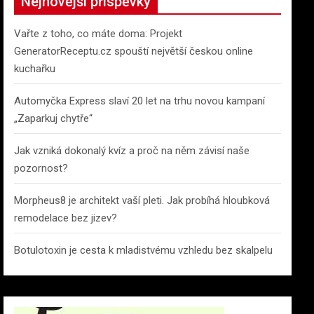
Nejnovější příspěvky
Vařte z toho, co máte doma: Projekt
GeneratorReceptu.cz spouští největší českou online
kuchařku
Automyčka Express slaví 20 let na trhu novou kampaní
„Zaparkuj chytře“
Jak vzniká dokonalý kvíz a proč na něm závisí naše
pozornost?
Morpheus8 je architekt vaší pleti. Jak probíhá hloubková
remodelace bez jizev?
Botulotoxin je cesta k mladistvému vzhledu bez skalpelu