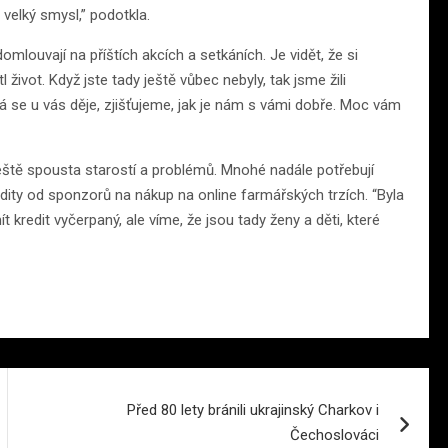
velký smysl,” podotkla.
mlouvají na příštích akcích a setkáních. Je vidět, že si
život. Když jste tady ještě vůbec nebyly, tak jsme žili
rá se u vás děje, zjišťujeme, jak je nám s vámi dobře. Moc vám
eště spousta starostí a problémů. Mnohé nadále potřebují
dity od sponzorů na nákup na online farmářských trzích. “Byla
kredit vyčerpaný, ale víme, že jsou tady ženy a děti, které
Před 80 lety bránili ukrajinský Charkov i
Čechoslováci