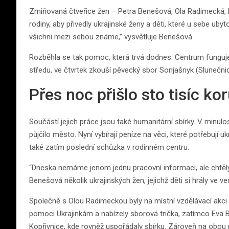
Zmiňovaná čtveřice žen – Petra Benešová, Ola Radimecká, 
rodiny, aby přivedly ukrajinské ženy a děti, které u sebe uby
všichni mezi sebou známe,” vysvětluje Benešová.
Rozběhla se tak pomoc, která trvá dodnes. Centrum funguje
středu, ve čtvrtek zkouší pěvecký sbor Sonjašnyk (Slunečnice
Přes noc přišlo sto tisíc ko
Součástí jejich práce jsou také humanitární sbírky. V minulos
půjčilo město. Nyní vybírají peníze na věci, které potřebují uk
také zatím poslední schůzka v rodinném centru.
“Dneska nemáme jenom jednu pracovní informaci, ale chtěly b
Benešová několik ukrajinských žen, jejichž děti si hrály ve ved
Společně s Olou Radimeckou byly na místní vzdělávací akci 
pomoci Ukrajinkám a nabízely sborová trička, zatímco Eva 
Kopřivnice, kde rovněž uspořádaly sbírku. Zároveň na obou m