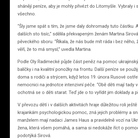
shánějí peníze, aby je mohly přivézt do Litomyšle. Vybraly i s
všechno.
“Šly jsme spát s tím, že jsme daly dohromady tuto částku. A
dalších sto tisíc,” sdělila překvapeným ženám Martina Sirová
pěveckého sboru. “Říkala, že nás bude mít ráda i bez něho, ž
věří, že to má smysl,” uvedla Martina.
Podle Oly Radimecké půjde část peněz na pomoc ukrajinským
balíčky i na kvalitní ponožky na frontu. Další peníze se použ
doma s rodiči a strýcem, když letos 19. února Rusové ostřelov
nemocnici na jednotce intenzivní péče. “Obě děti mají tady v
ochotná se o děti starat. Teď jde o to vyřídit jim doklady a 
V převozu dětí i v dalších aktivitách hraje důležitou roli je
krajankám psychologickou pomoc, zná jejich problémy a sna
manželem mají nadaci James Haus a pravidelně vozí na Ukr
žena, která všem pomáhá, a sama si nedokáže říct o pomoc
podotýká Sirová.