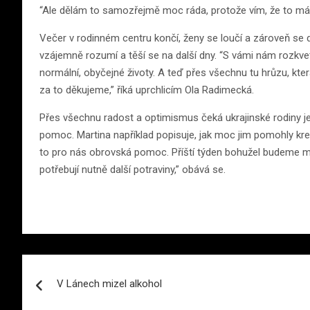
“Ale dělám to samozřejmě moc ráda, protože vím, že to má 
Večer v rodinném centru končí, ženy se loučí a zároveň se do
vzájemně rozumí a těší se na další dny. “S vámi nám rozkvetl 
normální, obyčejné životy. A teď přes všechnu tu hrůzu, kte
za to děkujeme,” říká uprchlicím Ola Radimecká.
Přes všechnu radost a optimismus čeká ukrajinské rodiny j
pomoc. Martina například popisuje, jak moc jim pomohly kre
to pro nás obrovská pomoc. Příští týden bohužel budeme mít 
potřebují nutně další potraviny,” obává se.
Navigace
V Lánech mizel alkohol
pro