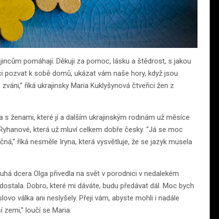
incům pomáhají. Děkuji za pomoc, lásku a štědrost, s jakou
chci pozvat k sobě domů, ukázat vám naše hory, když jsou
váni,” říká ukrajinsky Maria Kuklyšynová čtveřici žen z
a s ženami, které jí a dalším ukrajinským rodinám už měsíce
yně Ryhanové, která už mluví celkem dobře česky. “Já se moc
á,” říká nesměle Iryna, která vysvětluje, že se jazyk musela
ruhá dcera Olga přivedla na svět v porodnici v nedalekém
dostala. Dobro, které mi dáváte, budu předávat dál. Moc bych
 slovo válka ani neslyšely. Přeji vám, abyste mohli i nadále
 zemi,” loučí se Maria.