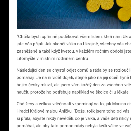
“Chtěla bych upřímně poděkovat všem lidem, kteří nám Ukraj
jste nás přijali. Jak skončí válka na Ukrajině, všechny vás 
zasněžené a také když kvetou, v každém ročním období jste z
Litomyšle v místním rodinném centru.
Následující den se chystá odjet domů a ráda by se rozloučil
pomáhají. Je na ní vidět dojetí, stejně jako na její dceři Ir
bojím česky mluvit, ale jsem vám každý den za všechno vděčn
naučit, protože ho potřebuje například ve školce či u lékaře.
Obě ženy s velkou vděčností vzpomínají na to, jak Mariina d
Hradci Králové malou Aničku. “Bože, tolik jsem toho od vás 
si přála, abyste nikdy nevěděli, co je válka, a vaše děti nikdy
pomáhat, ale aby tato pomoc nikdy nebyla kvůli válce ve vaší