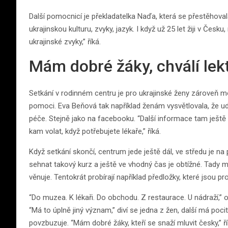
Další pomocnicí je překladatelka Naďa, která se přestěhovala
ukrajinskou kulturu, zvyky, jazyk. I když už 25 let žiji v Česk
ukrajinské zvyky,” říká.
Mám dobré žáky, chválí lek
Setkání v rodinném centru je pro ukrajinské ženy zároveň m
pomoci. Eva Beňová tak například ženám vysvětlovala, že ud
péče. Stejně jako na facebooku. “Další informace tam ještě v
kam volat, když potřebujete lékaře,” říká.
Když setkání skončí, centrum jede ještě dál, ve středu je na
sehnat takový kurz a ještě ve vhodný čas je obtížné. Tady ma
věnuje. Tentokrát probírají například předložky, které jsou p
“Do muzea. K lékaři. Do obchodu. Z restaurace. U nádraží,” o
“Má to úplně jiný význam,” diví se jedna z žen, další má poc
povzbuzuje. “Mám dobré žáky, kteří se snaží mluvit česky,” ř