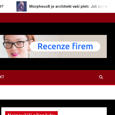
Morpheus8 je architekt vaší pleti. Jak probíhá hloubková rem
KT