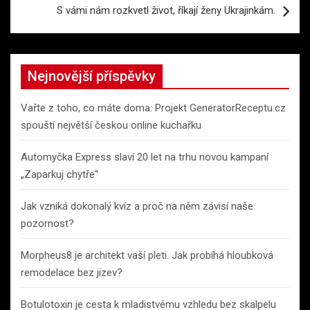
S vámi nám rozkvetl život, říkají ženy Ukrajinkám.
Nejnovější příspěvky
Vařte z toho, co máte doma: Projekt GeneratorReceptu.cz
spouští největší českou online kuchařku
Automyčka Express slaví 20 let na trhu novou kampaní
„Zaparkuj chytře“
Jak vzniká dokonalý kvíz a proč na něm závisí naše
pozornost?
Morpheus8 je architekt vaší pleti. Jak probíhá hloubková
remodelace bez jizev?
Botulotoxin je cesta k mladistvému vzhledu bez skalpelu