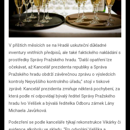
V příštích měsících se na Hradě uskuteční důkladné
inventury vnitřních předpisů, ale také faktického nakládání s
prostředky Správy Pražského hradu. “Další opatření lze
očekávat, až Kancelář prezidenta republiky a Správa
Pražského hradu obdrží závěrečnou zprávu o výsledcích
kontroly Nejvyššího kontrolního úřadu,” stojí v tiskové
zprávě. Kancelář prezidenta zmiňuje některá pochybení, za
která podle ní odpovídají bývalý ředitel Správy Pražského
hradu Ivo Velíšek a bývalá ředitelka Odboru zámek Lány
Michaela Javůrková.
Podezření se podle kanceláře týkají rekonstrukce Vikárky či
evidence alkoholu ve skladu. “Po odvolání Velíška a