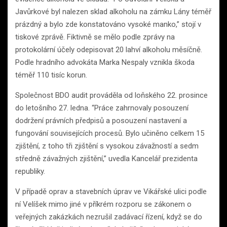
Javůrkové byl nalezen sklad alkoholu na zámku Lány téměř
prázdný a bylo zde konstatováno vysoké manko,” stojí v
tiskové zprávě. Fiktivně se mělo podle zprávy na
protokolární účely odepisovat 20 lahví alkoholu měsíčně.
Podle hradního advokáta Marka Nespaly vznikla škoda
téměř 110 tisíc korun.
Společnost BDO audit prováděla od loňského 22. prosince
do letošního 27. ledna. “Práce zahrnovaly posouzení
dodržení právních předpisů a posouzení nastavení a
fungování souvisejících procesů. Bylo učiněno celkem 15
zjištění, z toho tři zjištění s vysokou závažností a sedm
středně závažných zjištění,” uvedla Kancelář prezidenta
republiky.
V případě oprav a stavebních úprav ve Vikářské ulici podle
ní Velíšek mimo jiné v příkrém rozporu se zákonem o
veřejných zakázkách nezrušil zadávací řízení, když se do