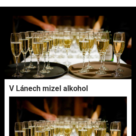
V Lánech mizel alkohol