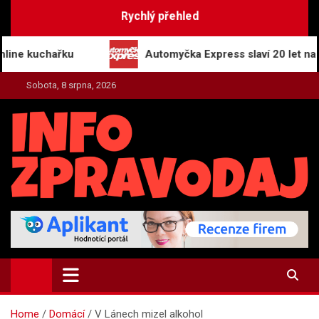
Skip
Rychlý přehled
to
content
chařku
Automyčka Express slaví 20 let na trhu nov
Sobota, 8 srpna, 2026
INFO-ZPRAVODAJ.CZ
Zpravodajství | Press | Tiskové zprávy
Home
Domácí
V Lánech mizel alkohol