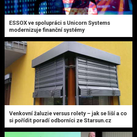
ESSOX ve spolupráci s Unicorn Systems
modernizuje finanční systémy
Venkovní žaluzie versus rolety – jak se liší a co
si pořídit poradí odborníci ze Starsun.cz