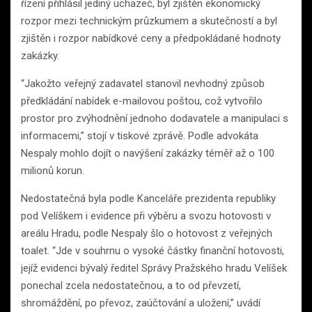
řízení přihlásil jediný uchazeč, byl zjištěn ekonomický
rozpor mezi technickým průzkumem a skutečností a byl
zjištěn i rozpor nabídkové ceny a předpokládané hodnoty
zakázky.
“Jakožto veřejný zadavatel stanovil nevhodný způsob
předkládání nabídek e-mailovou poštou, což vytvořilo
prostor pro zvýhodnění jednoho dodavatele a manipulaci s
informacemi,” stojí v tiskové zprávě. Podle advokáta
Nespaly mohlo dojít o navýšení zakázky téměř až o 100
milionů korun.
Nedostatečná byla podle Kanceláře prezidenta republiky
pod Velíškem i evidence při výběru a svozu hotovosti v
areálu Hradu, podle Nespaly šlo o hotovost z veřejných
toalet. “Jde v souhrnu o vysoké částky finanční hotovosti,
jejíž evidenci bývalý ředitel Správy Pražského hradu Velíšek
ponechal zcela nedostatečnou, a to od převzetí,
shromáždění, po převoz, zaúčtování a uložení,” uvádí