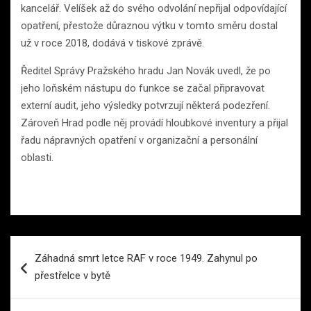
kancelář. Velíšek až do svého odvolání nepřijal odpovídající
opatření, přestože důraznou výtku v tomto směru dostal
už v roce 2018, dodává v tiskové zprávě.
Ředitel Správy Pražského hradu Jan Novák uvedl, že po
jeho loňském nástupu do funkce se začal připravovat
externí audit, jeho výsledky potvrzují některá podezření.
Zároveň Hrad podle něj provádí hloubkové inventury a přijal
řadu nápravných opatření v organizační a personální
oblasti.
Navigace
Záhadná smrt letce RAF v roce 1949. Zahynul po
pro
přestřelce v bytě
příspěvek